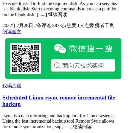
Execute fdisk -l to find the required disk. As you can see, this
is a blank disk. Start executing commands to create a partition
on the blank disk. [......] 继续阅读
2022年7月28日
2条评论
8878点热度
1人点赞
痴者工良
阅读全文
代码片段
Scheduled Linux rsync remote incremental file
backup
rsync is a data mirroring and backup tool for Linux systems.
Using the fast incremental backup tool Remote Sync allows
for remote synchronization, sup[......] 继续阅读