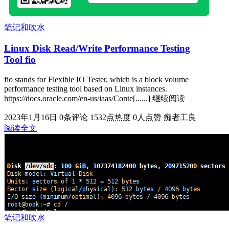
笔记和吹水
Linux Disk Read/Write Performance Testing
Tool fio
fio stands for Flexible IO Tester, which is a block volume
performance testing tool based on Linux instances.
https://docs.oracle.com/en-us/iaas/Conte[......] 继续阅读
2023年1月16日
0条评论
1532点热度
0人点赞
痴者工良
阅读全文
笔记和吹水