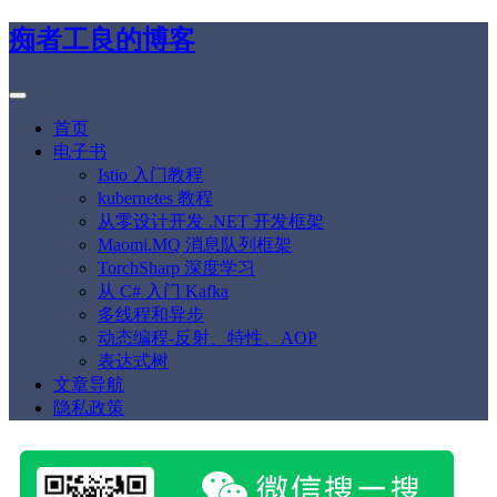
痴者工良的博客
首页
电子书
Istio 入门教程
kubernetes 教程
从零设计开发 .NET 开发框架
Maomi.MQ 消息队列框架
TorchSharp 深度学习
从 C# 入门 Kafka
多线程和异步
动态编程-反射、特性、AOP
表达式树
文章导航
隐私政策