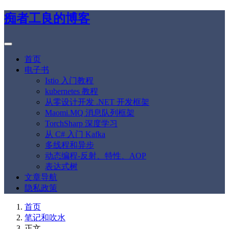
痴者工良的博客
首页
电子书
Istio 入门教程
kubernetes 教程
从零设计开发 .NET 开发框架
Maomi.MQ 消息队列框架
TorchSharp 深度学习
从 C# 入门 Kafka
多线程和异步
动态编程-反射、特性、AOP
表达式树
文章导航
隐私政策
首页
笔记和吹水
正文