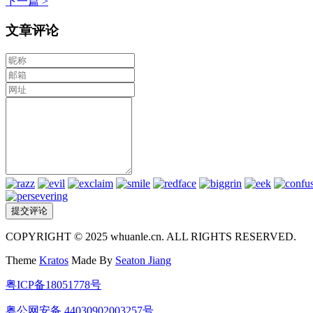
下一篇 >
文章评论
COPYRIGHT © 2025 whuanle.cn. ALL RIGHTS RESERVED.
Theme
Kratos
Made By
Seaton Jiang
粤ICP备18051778号
粤公网安备 44030902003257号