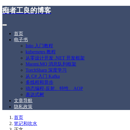
痴者工良的博客
首页
电子书
Istio 入门教程
kubernetes 教程
从零设计开发 .NET 开发框架
Maomi.MQ 消息队列框架
TorchSharp 深度学习
从 C# 入门 Kafka
多线程和异步
动态编程-反射、特性、AOP
表达式树
文章导航
隐私政策
首页
笔记和吹水
正文