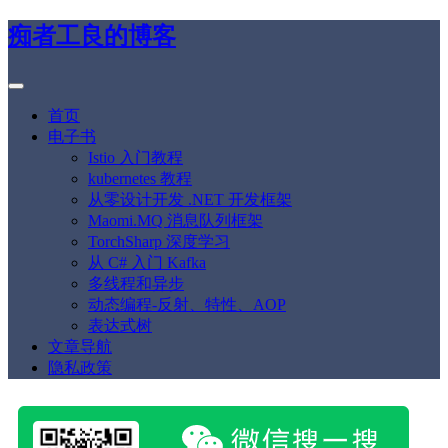
痴者工良的博客
首页
电子书
Istio 入门教程
kubernetes 教程
从零设计开发 .NET 开发框架
Maomi.MQ 消息队列框架
TorchSharp 深度学习
从 C# 入门 Kafka
多线程和异步
动态编程-反射、特性、AOP
表达式树
文章导航
隐私政策