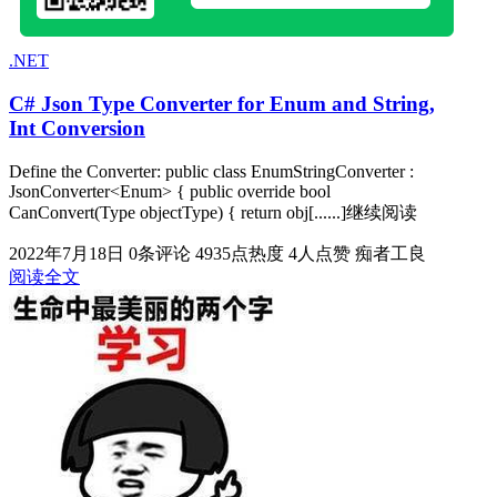
.NET
C# Json Type Converter for Enum and String,
Int Conversion
Define the Converter: public class EnumStringConverter :
JsonConverter<Enum> { public override bool
CanConvert(Type objectType) { return obj[......]继续阅读
2022年7月18日
0条评论
4935点热度
4人点赞
痴者工良
阅读全文