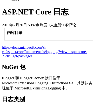
ASP.NET Core 日志
2019年7月30日
5982点热度
1人点赞
1条评论
内容目录
https://docs.microsoft.com/zh-
cn/aspnet/core/fundamentals/logging/?view=aspnetcore-
2.2#nuget-packages
NuGet 包
ILogger 和 ILoggerFactory 接口位于
Microsoft.Extensions.Logging.Abstractions 中，其默认实
现位于 Microsoft.Extensions.Logging 中。
日志类别