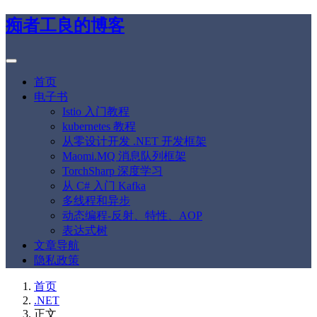
痴者工良的博客
首页
电子书
Istio 入门教程
kubernetes 教程
从零设计开发 .NET 开发框架
Maomi.MQ 消息队列框架
TorchSharp 深度学习
从 C# 入门 Kafka
多线程和异步
动态编程-反射、特性、AOP
表达式树
文章导航
隐私政策
首页
.NET
正文