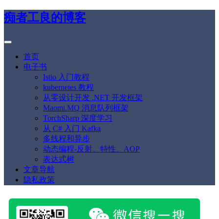
痴者工良的博客
首页
电子书
Istio 入门教程
kubernetes 教程
从零设计开发 .NET 开发框架
Maomi.MQ 消息队列框架
TorchSharp 深度学习
从 C# 入门 Kafka
多线程和异步
动态编程-反射、特性、AOP
表达式树
文章导航
隐私政策