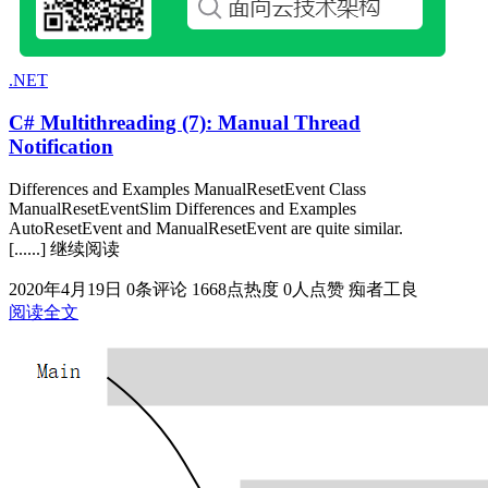
.NET
C# Multithreading (7): Manual Thread
Notification
Differences and Examples ManualResetEvent Class
ManualResetEventSlim Differences and Examples
AutoResetEvent and ManualResetEvent are quite similar.
[......] 继续阅读
2020年4月19日
0条评论
1668点热度
0人点赞
痴者工良
阅读全文