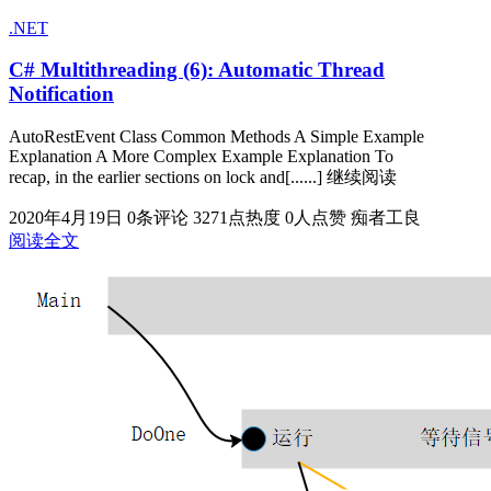
.NET
C# Multithreading (6): Automatic Thread
Notification
AutoRestEvent Class Common Methods A Simple Example
Explanation A More Complex Example Explanation To
recap, in the earlier sections on lock and[......] 继续阅读
2020年4月19日
0条评论
3271点热度
0人点赞
痴者工良
阅读全文