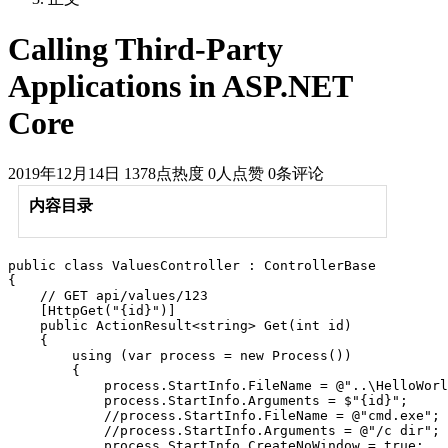
Calling Third-Party
Applications in ASP.NET
Core
2019年12月14日
1378点热度
0人点赞
0条评论
内容目录
public class ValuesController : ControllerBase

{

    // GET api/values/123

    [HttpGet("{id}")]

    public ActionResult<string> Get(int id)

    {

        using (var process = new Process())

        {

            process.StartInfo.FileName = @"..\HelloWorl
            process.StartInfo.Arguments = $"{id}";

            //process.StartInfo.FileName = @"cmd.exe";

            //process.StartInfo.Arguments = @"/c dir"; 
            process.StartInfo.CreateNoWindow = true;
