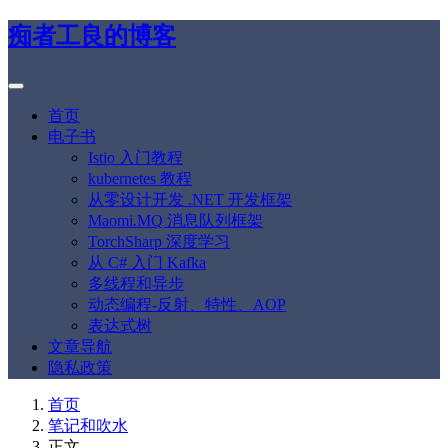
痴者工良的博客
首页
电子书
Istio 入门教程
kubernetes 教程
从零设计开发 .NET 开发框架
Maomi.MQ 消息队列框架
TorchSharp 深度学习
从 C# 入门 Kafka
多线程和异步
动态编程-反射、特性、AOP
表达式树
文章导航
隐私政策
首页
笔记和吹水
正文