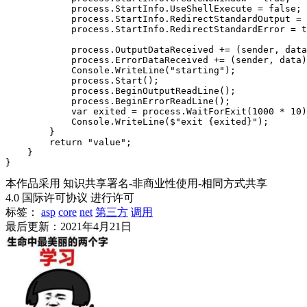
            process.StartInfo.UseShellExecute = false;

            process.StartInfo.RedirectStandardOutput = 
            process.StartInfo.RedirectStandardError = t
            process.OutputDataReceived += (sender, data
            process.ErrorDataReceived += (sender, data)
            Console.WriteLine("starting");

            process.Start();

            process.BeginOutputReadLine();

            process.BeginErrorReadLine();

            var exited = process.WaitForExit(1000 * 10)
            Console.WriteLine($"exit {exited}");

        }

        return "value";

    }

本作品采用 知识共享署名-非商业性使用-相同方式共享
4.0 国际许可协议 进行许可
标签：
asp
core
net
第三方
调用
最后更新：2021年4月21日