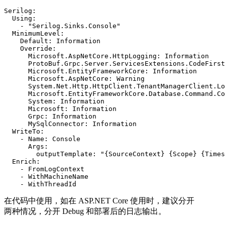
Serilog:

  Using:

    - "Serilog.Sinks.Console"

  MinimumLevel:

    Default: Information

    Override:

      Microsoft.AspNetCore.HttpLogging: Information

      ProtoBuf.Grpc.Server.ServicesExtensions.CodeFirst
      Microsoft.EntityFrameworkCore: Information

      Microsoft.AspNetCore: Warning

      System.Net.Http.HttpClient.TenantManagerClient.Lo
      Microsoft.EntityFrameworkCore.Database.Command.Co
      System: Information

      Microsoft: Information

      Grpc: Information

      MySqlConnector: Information

  WriteTo:

    - Name: Console

      Args:

        outputTemplate: "{SourceContext} {Scope} {Times
  Enrich:

    - FromLogContext

    - WithMachineName

    - WithThreadId
在代码中使用，如在 ASP.NET Core 使用时，建议分开
两种情况，分开 Debug 和部署后的日志输出。