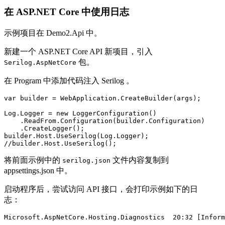
在 ASP.NET Core 中使用日志
示例项目在 Demo2.Api 中。
新建一个 ASP.NET Core API 新项目，引入
包。
Serilog.AspNetCore
在 Program 中添加代码注入 Serilog 。
var builder = WebApplication.CreateBuilder(args);

Log.Logger = new LoggerConfiguration()

    .ReadFrom.Configuration(builder.Configuration)

    .CreateLogger();

builder.Host.UseSerilog(Log.Logger);

//builder.Host.UseSerilog();
将前面示例中的
文件内容复制到
serilog.json
appsettings.json 中。
启动程序后，尝试访问 API 接口，会打印示例如下的日
志：
Microsoft.AspNetCore.Hosting.Diagnostics  20:32 [Inform