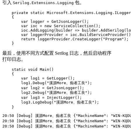
引入
包。
Serilog.Extensions.Logging
    private static Microsoft.Extensions.Logging.ILogger
    {

        var logger = GetJsonLogger();

        var ioc = new ServiceCollection();

        ioc.AddLogging(builder => builder.AddSerilog(lo
        var loggerProvider = ioc.BuildServiceProvider()
        return loggerProvider.CreateLogger("Program");

    }
最后，使用不同方式配置 Serilog 日志，然后启动程序
打印日志。
    static void Main()

    {

        var log1 = GetLogger();

        log1.Debug("溪源More、痴者工良");

        var log2 = GetJsonLogger();

        log2.Debug("溪源More、痴者工良");

        var log3 = InjectLogger();

        log3.LogDebug("溪源More、痴者工良");

    }
20:50 [Debug] 溪源More、痴者工良 {"MachineName": "WIN-KQDUL
20:50 [Debug] 溪源More、痴者工良 {"MachineName": "WIN-KQDUL
20:50 [Debug] 溪源More、痴者工良 {"MachineName": "WIN-KQDU