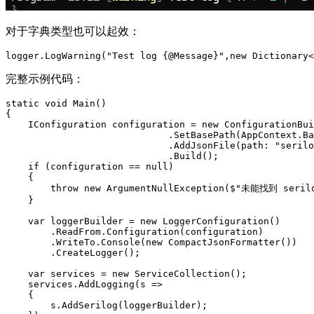
对于字典类型也可以起效：
logger.LogWarning("Test log {@Message}",new Dictionary<
完整示例代码：
static void Main()

{

    IConfiguration configuration = new ConfigurationBui
                             .SetBasePath(AppContext.Ba
                             .AddJsonFile(path: "serilo
                             .Build();

    if (configuration == null)

    {

        throw new ArgumentNullException($"未能找到 seri
    }

    var loggerBuilder = new LoggerConfiguration()

        .ReadFrom.Configuration(configuration)

        .WriteTo.Console(new CompactJsonFormatter())

        .CreateLogger();

    var services = new ServiceCollection();

    services.AddLogging(s =>

    {

        s.AddSerilog(loggerBuilder);
