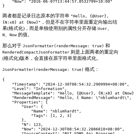
    "Now": "2016-06-07T13:44:57.8532799+10:00"

}
两者都是记录日志原本的字符串
"Hello, {@User},
，但是不在字符串里面重定向输出结
{N:x8} at {Now}"
果(格式化)，而是单独使用别的属性分开存储
、
User
、
的值。
N
Now
那么对于
和
JsonFormatter(renderMessage: true)
则是上面两者的重定向
RenderedCompactJsonFormatter
(格式化)版本，会直接在原字符串里面格式化。
格式：
JsonFormatter(renderMessage: true)
{

    "Timestamp": "2024-12-30T08:54:32.2909994+08:00",

    "Level": "Information",

    "MessageTemplate": "Hello, {@User}, {N:x8} at {Now}
    "RenderedMessage": "Hello, { Name: \"nblumhardt\", 
    "Properties": {

        "User": {

            "Name": "nblumhardt",

            "Tags": [1, 2, 3]

        },

        "N": 123,

        "Now": "2024-12-30T08:54:32.2886810+08:00",

        "SourceContext": "BSI.SDMS.Api.Program"
