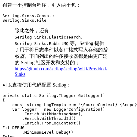
创建一个控制台程序，引入两个包：
Serilog.Sinks.Console

Serilog.Sinks.File
除此之外，还有
、
Serilog.Sinks.Elasticsearch
等。Serilog 提供
Serilog.Sinks.RabbitMQ
了用于将日志事件以各种格式写入存储的
接
收器。
下面列出的许多接收器都是由更广泛
的 Serilog 社区开发和支持的；
https://github.com/serilog/serilog/wiki/Provided-
Sinks
可以直接使用代码配置 Serilog：
private static Serilog.ILogger GetLogger()

{

    const string LogTemplate = "{SourceContext} {Scope}
    var logger = new LoggerConfiguration()

        .Enrich.WithMachineName()

        .Enrich.WithThreadId()

        .Enrich.FromLogContext()

#if DEBUG

        .MinimumLevel.Debug()

#else
