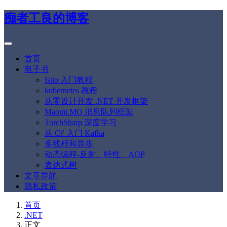
痴者工良的博客
首页
电子书
Istio 入门教程
kubernetes 教程
从零设计开发 .NET 开发框架
Maomi.MQ 消息队列框架
TorchSharp 深度学习
从 C# 入门 Kafka
多线程和异步
动态编程-反射、特性、AOP
表达式树
文章导航
隐私政策
首页
.NET
正文