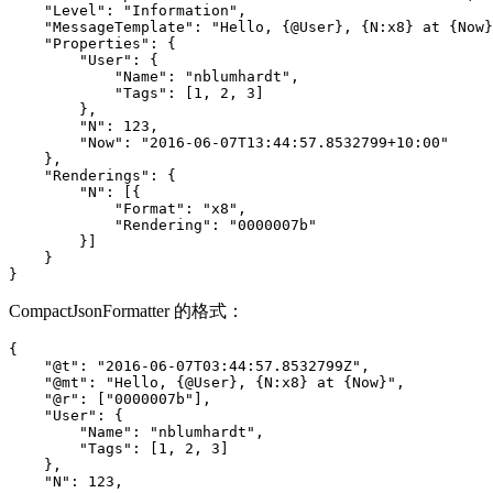
    "Level": "Information",

    "MessageTemplate": "Hello, {@User}, {N:x8} at {Now}
    "Properties": {

        "User": {

            "Name": "nblumhardt",

            "Tags": [1, 2, 3]

        },

        "N": 123,

        "Now": "2016-06-07T13:44:57.8532799+10:00"

    },

    "Renderings": {

        "N": [{

            "Format": "x8",

            "Rendering": "0000007b"

        }]

    }

}
CompactJsonFormatter 的格式：
{

    "@t": "2016-06-07T03:44:57.8532799Z",

    "@mt": "Hello, {@User}, {N:x8} at {Now}",

    "@r": ["0000007b"],

    "User": {

        "Name": "nblumhardt",

        "Tags": [1, 2, 3]

    },

    "N": 123,
