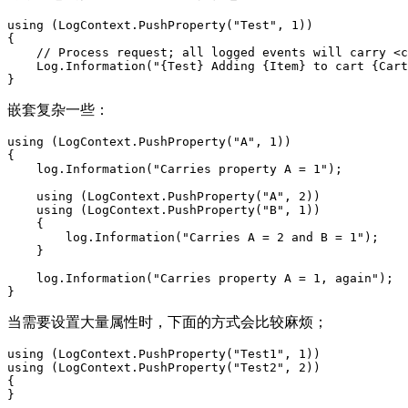
using (LogContext.PushProperty("Test", 1))

{

    // Process request; all logged events will carry <c
    Log.Information("{Test} Adding {Item} to cart {Cart
}
嵌套复杂一些：
using (LogContext.PushProperty("A", 1))

{

    log.Information("Carries property A = 1");

    using (LogContext.PushProperty("A", 2))

    using (LogContext.PushProperty("B", 1))

    {

        log.Information("Carries A = 2 and B = 1");

    }

    log.Information("Carries property A = 1, again");

}
当需要设置大量属性时，下面的方式会比较麻烦；
using (LogContext.PushProperty("Test1", 1))

using (LogContext.PushProperty("Test2", 2))

{

}