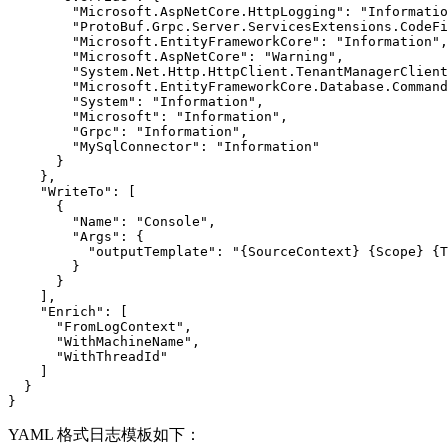
        "Microsoft.AspNetCore.HttpLogging": "Informatio
        "ProtoBuf.Grpc.Server.ServicesExtensions.CodeFi
        "Microsoft.EntityFrameworkCore": "Information",

        "Microsoft.AspNetCore": "Warning",

        "System.Net.Http.HttpClient.TenantManagerClient
        "Microsoft.EntityFrameworkCore.Database.Command
        "System": "Information",

        "Microsoft": "Information",

        "Grpc": "Information",

        "MySqlConnector": "Information"

      }

    },

    "WriteTo": [

      {

        "Name": "Console",

        "Args": {

          "outputTemplate": "{SourceContext} {Scope} {T
        }

      }

    ],

    "Enrich": [

      "FromLogContext",

      "WithMachineName",

      "WithThreadId"

    ]

  }

}
YAML 格式日志模板如下：