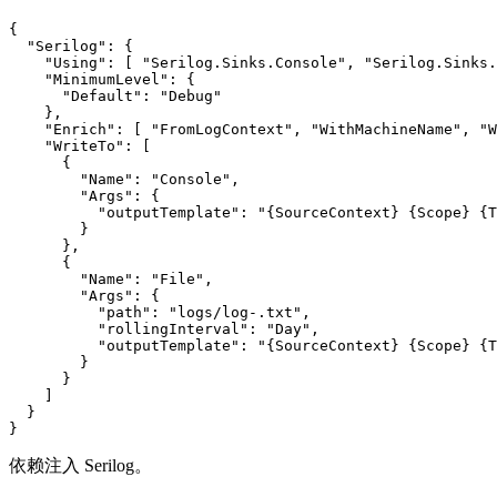
{

  "Serilog": {

    "Using": [ "Serilog.Sinks.Console", "Serilog.Sinks.
    "MinimumLevel": {

      "Default": "Debug"

    },

    "Enrich": [ "FromLogContext", "WithMachineName", "W
    "WriteTo": [

      {

        "Name": "Console",

        "Args": {

          "outputTemplate": "{SourceContext} {Scope} {T
        }

      },

      {

        "Name": "File",

        "Args": {

          "path": "logs/log-.txt",

          "rollingInterval": "Day",

          "outputTemplate": "{SourceContext} {Scope} {T
        }

      }

    ]

  }

}
依赖注入 Serilog。