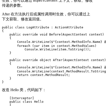
生效，你可以通过
上下文，获取、修改
AspectContext
传递的参数。
After 在方法执行后或属性调用时生效，你可以通过上
下文获取、修改返回值。
public class LogAttribute : ActionAttribute

{

    public override void Before(AspectContext context)

    {

        Console.WriteLine($"{context.MethodInfo.Name
        foreach (var item in context.MethodValues)

            Console.WriteLine(item.ToString());

    }

    public override object After(AspectContext context)

    {

        Console.WriteLine($"{context.MethodInfo.Name
        Console.WriteLine(context.MethodResult.ToString
        return context.MethodResult;

    }

}
改造 Hello 类，代码如下：
    [Interceptor]

    public class Hello

    {
