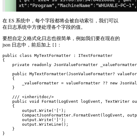
在 ES 系统中，每个字段都将会被自动索引，我们可以
在日志系统中方便处理各个字段的值。
要想自定义格式化日志也很简单，例如我们要在现在的
json 日志中，前后加上
：
[]
public class MyTextFormatter : ITextFormatter

{

    private readonly JsonValueFormatter _valueFormatter
    public MyTextFormatter(JsonValueFormatter? valueFor
    {

        _valueFormatter = valueFormatter ?? new JsonVal
    }

    /// <inheritdoc/>

    public void Format(LogEvent logEvent, TextWriter ou
    {

        output.Write('[');

        CompactJsonFormatter.FormatEvent(logEvent, outp
        output.Write(']');

        output.WriteLine();

    }

}