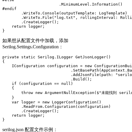
                        .MinimumLevel.Information()

#endif

        .WriteTo.Console(outputTemplate: LogTemplate)

        .WriteTo.File("log.txt", rollingInterval: Rolli
        .CreateLogger();

    return logger;

}
如果想从配置文件中加载，添加
Serilog.Settings.Configuration：
private static Serilog.ILogger GetJsonLogger()

{

    IConfiguration configuration = new ConfigurationBui
                             .SetBasePath(AppContext.Ba
                             .AddJsonFile(path: "serilo
                             .Build();

    if (configuration == null)

    {

        throw new ArgumentNullException($"未能找到 seri
    }

    var logger = new LoggerConfiguration()

        .ReadFrom.Configuration(configuration)

        .CreateLogger();

    return logger;

}
serilog.json 配置文件示例：