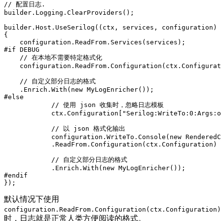
// 配置日志.

builder.Logging.ClearProviders();

builder.Host.UseSerilog((ctx, services, configuration) 
{

    configuration.ReadFrom.Services(services);

#if DEBUG

    // 在本地不需要特定格式化

    configuration.ReadFrom.Configuration(ctx.Configurat
    // 自定义部分日志的格式

    .Enrich.With(new MyLogEnricher());

#else

            // 使用 json 收集时，忽略日志模板

            ctx.Configuration["Serilog:WriteTo:0:Args:o
            // 以 json 格式化输出

            configuration.WriteTo.Console(new RenderedC
            .ReadFrom.Configuration(ctx.Configuration)

            // 自定义部分日志的格式

            .Enrich.With(new MyLogEnricher());

#endif

});
默认情况下使用
configuration.ReadFrom.Configuration(ctx.Configuration)
时，日志就是正常人类方便阅读的格式。