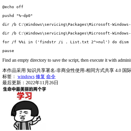
@echo off

pushd "%~dp0"

dir /b C:\Windows\servicing\Packages\Microsoft-Windows-
dir /b C:\Windows\servicing\Packages\Microsoft-Windows-
for /f %%i in ('findstr /i . List.txt 2^>nul') do dism 
Find an empty directory to save the script, then execute it with adminis
本作品采用 知识共享署名-非商业性使用-相同方式共享 4.0 国
标签：
windows
修复
命令
最后更新：2022年11月26日