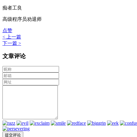
痴者工良
高级程序员劝退师
点赞
< 上一篇
下一篇 >
文章评论