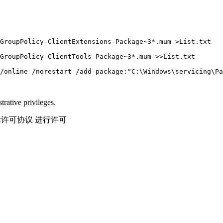
GroupPolicy-ClientExtensions-Package~3*.mum >List.txt

GroupPolicy-ClientTools-Package~3*.mum >>List.txt

/online /norestart /add-package:"C:\Windows\servicing\Pa
trative privileges.
际许可协议 进行许可