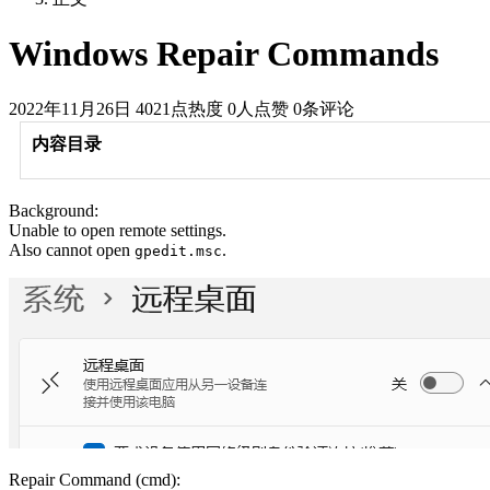
Windows Repair Commands
2022年11月26日
4021点热度
0人点赞
0条评论
内容目录
Background:
Unable to open remote settings.
Also cannot open
.
gpedit.msc
Repair Command (cmd):