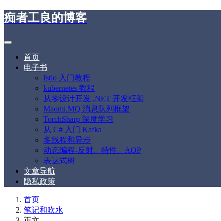
痴者工良的博客
首页
电子书
Istio 入门教程
kubernetes 教程
从零设计开发 .NET 开发框架
Maomi.MQ 消息队列框架
TorchSharp 深度学习
从 C# 入门 Kafka
多线程和异步
动态编程-反射、特性、AOP
表达式树
文章导航
隐私政策
首页
笔记和吹水
正文