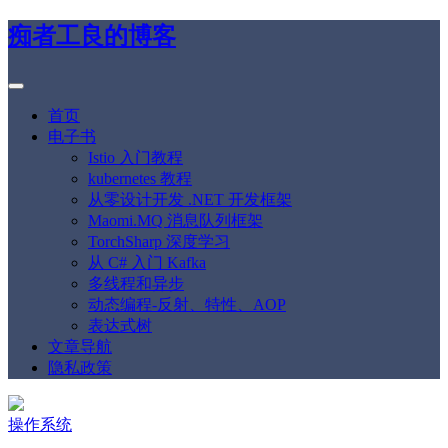
痴者工良的博客
首页
电子书
Istio 入门教程
kubernetes 教程
从零设计开发 .NET 开发框架
Maomi.MQ 消息队列框架
TorchSharp 深度学习
从 C# 入门 Kafka
多线程和异步
动态编程-反射、特性、AOP
表达式树
文章导航
隐私政策
操作系统