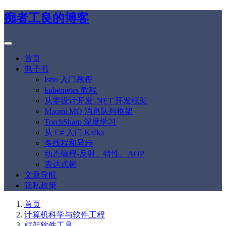
痴者工良的博客
首页
电子书
Istio 入门教程
kubernetes 教程
从零设计开发 .NET 开发框架
Maomi.MQ 消息队列框架
TorchSharp 深度学习
从 C# 入门 Kafka
多线程和异步
动态编程-反射、特性、AOP
表达式树
文章导航
隐私政策
首页
计算机科学与软件工程
框架软件工具