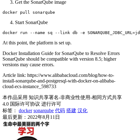
Get the SonarQube image
Start SonarQube
At this point, the platform is set up.
Docker Installation Guide for SonarQube to Resolve Errors
SonarQube should be compatible with version 8.5; higher
versions may cause errors.
Article link: https://www.alibabacloud.com/blog/how-to-
install-sonarqube-and-postgresql-with-docker-on-alibaba-
cloud-ecs-instance_598733
本作品采用 知识共享署名-非商业性使用-相同方式共享
4.0 国际许可协议 进行许可
标签：
docker
sonarqube
代码
搭建
汉化
最后更新：2022年8月11日