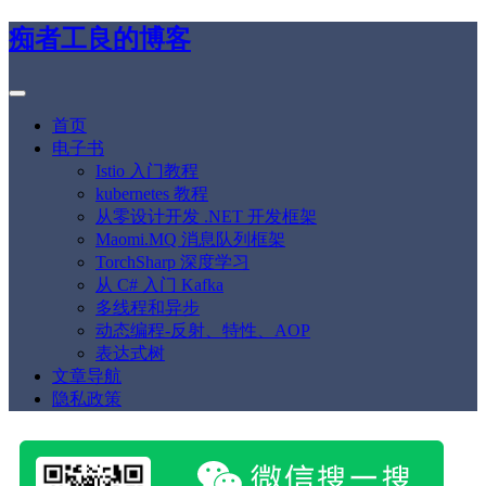
痴者工良的博客
首页
电子书
Istio 入门教程
kubernetes 教程
从零设计开发 .NET 开发框架
Maomi.MQ 消息队列框架
TorchSharp 深度学习
从 C# 入门 Kafka
多线程和异步
动态编程-反射、特性、AOP
表达式树
文章导航
隐私政策