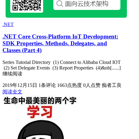
.NET
.NET Core Cross-Platform IoT Development:
SDK Properties, Methods, Delegates, and
Classes (Part 4)
Series Tutorial Directory (1) Connect to Alibaba Cloud IOT
(2) Set Delegate Events (3) Report Properties (4)&nb[......]
继续阅读
2019年12月15日
1条评论
1663点热度
0人点赞
痴者工良
阅读全文