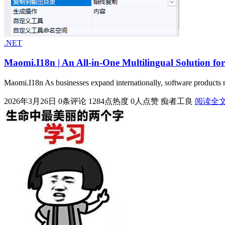
.NET
Maomi.I18n | An All-in-One Multilingual Solution fo
Maomi.I18n As businesses expand internationally, software products 
2026年3月26日
0条评论
1284点热度
0人点赞
痴者工良
阅读全