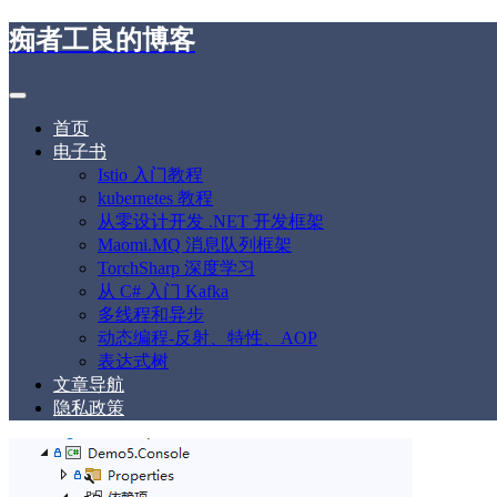
痴者工良的博客
首页
电子书
Istio 入门教程
kubernetes 教程
从零设计开发 .NET 开发框架
Maomi.MQ 消息队列框架
TorchSharp 深度学习
从 C# 入门 Kafka
多线程和异步
动态编程-反射、特性、AOP
表达式树
文章导航
隐私政策