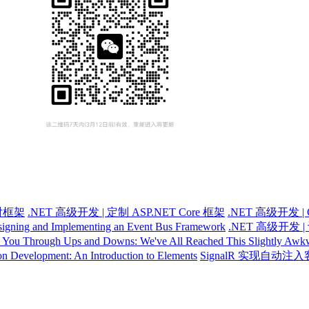
射框架
.NET 高级开发 | 定制 ASP.NET Core 框架
.NET 高级开发
igning and Implementing an Event Bus Framework
.NET 高级开发
ou Through Ups and Downs: We've All Reached This Slightly Awk
on Development: An Introduction to Elements
SignalR 实现自动