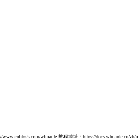
w.cnblogs.com/whuanle 教程地址：https://docs.whuanle.cn/