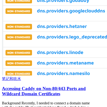
笔记和吹水
Accessing Caddy on Non-80/443 Ports and
Wildcard Domain Certificates
Background Recently, I needed to connect a domain name