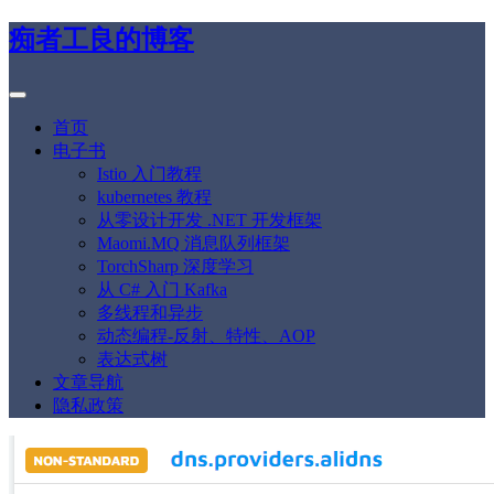
痴者工良的博客
首页
电子书
Istio 入门教程
kubernetes 教程
从零设计开发 .NET 开发框架
Maomi.MQ 消息队列框架
TorchSharp 深度学习
从 C# 入门 Kafka
多线程和异步
动态编程-反射、特性、AOP
表达式树
文章导航
隐私政策