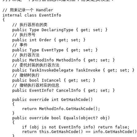
// 用来记录一个 Handler 

internal class EventInfo

{

    // 执行器所在的类

    public Type DeclaringType { get; set; }

    // 执行序号

    public int Order { get; set; }

    // 事件

    public Type EventType { get; set; }

    // 执行器方法

    public MethodInfo MethodInfo { get; set; }

    // 委托封装的执行器方法

    public TaskInvokeDelegate TaskInvoke { get; set; }

    // 撤销时执行

    public bool IsCancel { get; set; }

    // 撤销执行器对应的信息

    public EventInfo? CancelInfo { get; set; }

    public override int GetHashCode()

    {

        return MethodInfo.GetHashCode();

    }

    public override bool Equals(object? obj)

    {

        if (obj is not EventInfo info) return false;

        return this.GetHashCode() == info.GetHashCode()
    }
