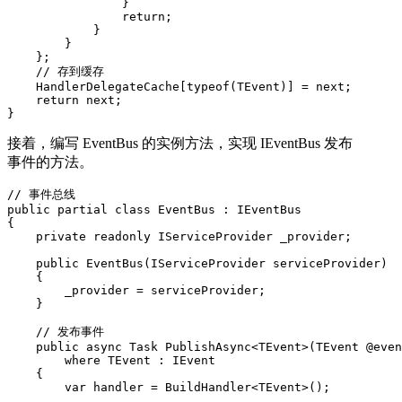
                }

                return;

            }

        }

    };

    // 存到缓存

    HandlerDelegateCache[typeof(TEvent)] = next;

    return next;

}
接着，编写 EventBus 的实例方法，实现 IEventBus 发布
事件的方法。
// 事件总线

public partial class EventBus : IEventBus

{

    private readonly IServiceProvider _provider;

    public EventBus(IServiceProvider serviceProvider)

    {

        _provider = serviceProvider;

    }

    // 发布事件

    public async Task PublishAsync<TEvent>(TEvent @even
        where TEvent : IEvent

    {

        var handler = BuildHandler<TEvent>();
