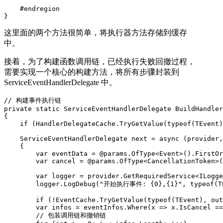
    #endregion

}
这里面的两个方法很简单，将执行器方法存储到缓存
中。
接着，为了构建函数调用链，已经执行失败回撤过程，
需要实现一个核心的构建方法，将所有步骤封装到
ServiceEventHandlerDelegate 中。
// 构建事件执行链

private static ServiceEventHandlerDelegate BuildHandler
{

    if (HandlerDelegateCache.TryGetValue(typeof(TEvent)
    ServiceEventHandlerDelegate next = async (provider,
    {

        var eventData = @params.OfType<Event>().FirstOr
        var cancel = @params.OfType<CancellationToken>(
        var logger = provider.GetRequiredService<ILogge
        logger.LogDebug("开始执行事件: {0},{1}", typeof(TEv
        if (!EventCache.TryGetValue(typeof(TEvent), out
        var infos = eventInfos.Where(x => x.IsCancel ==
        // 包装调用链和撤销链
