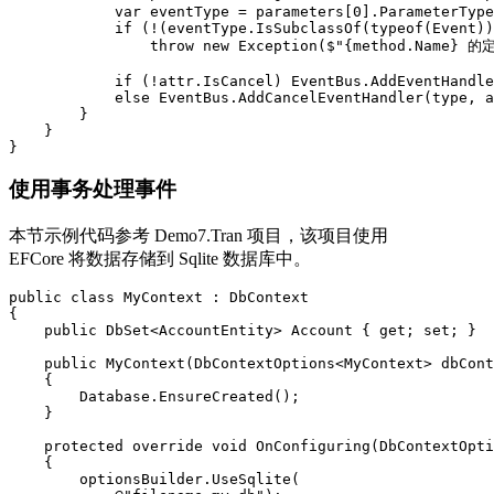
            var eventType = parameters[0].ParameterType
            if (!(eventType.IsSubclassOf(typeof(Event))
                throw new Exception($"{method.Na
            if (!attr.IsCancel) EventBus.AddEventHandle
            else EventBus.AddCancelEventHandler(type, a
        }

    }

}
使用事务处理事件
本节示例代码参考 Demo7.Tran 项目，该项目使用
EFCore 将数据存储到 Sqlite 数据库中。
public class MyContext : DbContext

{

    public DbSet<AccountEntity> Account { get; set; }

    public MyContext(DbContextOptions<MyContext> dbCont
    {

        Database.EnsureCreated();

    }

    protected override void OnConfiguring(DbContextOpti
    {

        optionsBuilder.UseSqlite(
