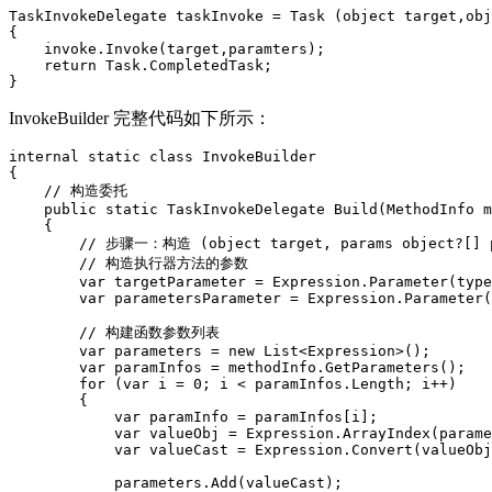
TaskInvokeDelegate taskInvoke = Task (object target,obj
{

    invoke.Invoke(target,paramters);

    return Task.CompletedTask;

}
InvokeBuilder 完整代码如下所示：
internal static class InvokeBuilder

{

    // 构造委托

    public static TaskInvokeDelegate Build(MethodInfo m
    {

        // 步骤一：构造 (object target, params object?[] 
        // 构造执行器方法的参数

        var targetParameter = Expression.Parameter(type
        var parametersParameter = Expression.Parameter(
        // 构建函数参数列表

        var parameters = new List<Expression>();

        var paramInfos = methodInfo.GetParameters();

        for (var i = 0; i < paramInfos.Length; i++)

        {

            var paramInfo = paramInfos[i];

            var valueObj = Expression.ArrayIndex(parame
            var valueCast = Expression.Convert(valueObj
            parameters.Add(valueCast);
