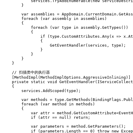
            services.TryAddEnumerable(new ServiceDescri
        }

        var assemblies = AppDomain.CurrentDomain.GetAss
        foreach (var assembly in assemblies)

        {

            foreach (var type in assembly.GetTypes())

            {

                if (type.CustomAttributes.Any(x => x.At
                {

                    GetEventHandler(services, type);

                }

            }

        }

    }

    // 扫描类中的执行器

    [MethodImpl(MethodImplOptions.AggressiveInlining)]

    private static void GetEventHandler(IServiceCollect
    {

        services.AddScoped(type);

        var methods = type.GetMethods(BindingFlags.Publ
        foreach (var method in methods)

        {

            var attr = method.GetCustomAttribute<EventH
            if (attr == null) return;

            var parameters = method.GetParameters();

            if (parameters.Length == 0) throw new 