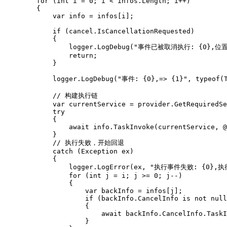
        for (int i = 0; i < infos.Length; i++)

        {

            var info = infos[i];

            if (cancel.IsCancellationRequested)

            {

                logger.LogDebug("事件已被取消执行: {0},位置：{
                return;

            }

            logger.LogDebug("事件: {0},=> {1}", typeof(T
            // 构建执行链

            var currentService = provider.GetRequiredSe
            try

            {

                await info.TaskInvoke(currentService, @
            }

            // 执行失败，开始回退

            catch (Exception ex)

            {

                logger.LogError(ex, "执行事件失败: {0},执行器
                for (int j = i; j >= 0; j--)

                {

                    var backInfo = infos[j];

                    if (backInfo.CancelInfo is not null
                    {

                        await backInfo.CancelInfo.TaskI
                    }
