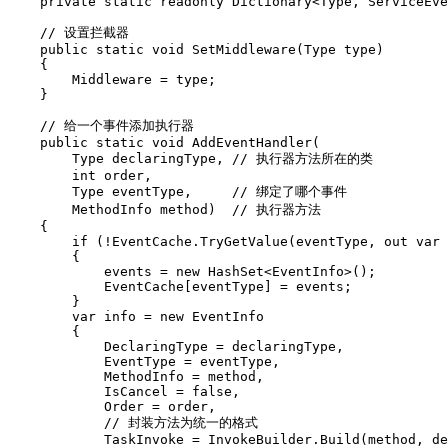
    private static readonly Dictionary<Type, ServiceEve
    // 设置拦截器

    public static void SetMiddleware(Type type)

    {

        Middleware = type;

    }

    // 给一个事件添加执行器

    public static void AddEventHandler(

        Type declaringType, // 执行器方法所在的类

        int order,

        Type eventType,     // 绑定了哪个事件 

        MethodInfo method)  // 执行器方法

    {

        if (!EventCache.TryGetValue(eventType, out var 
        {

            events = new HashSet<EventInfo>();

            EventCache[eventType] = events;

        }

        var info = new EventInfo

        {

            DeclaringType = declaringType,

            EventType = eventType,

            MethodInfo = method,

            IsCancel = false,

            Order = order,

            // 封装方法为统一的格式

            TaskInvoke = InvokeBuilder.Build(method, de