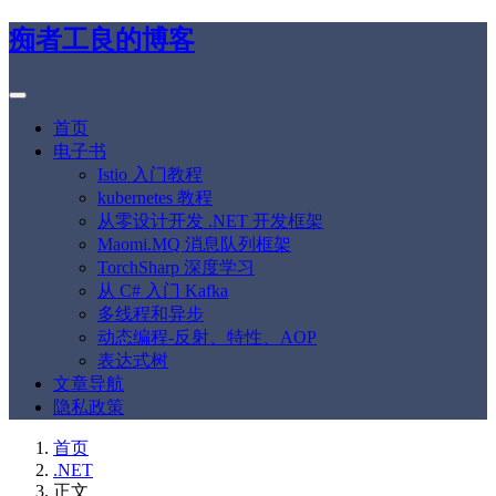
痴者工良的博客
首页
电子书
Istio 入门教程
kubernetes 教程
从零设计开发 .NET 开发框架
Maomi.MQ 消息队列框架
TorchSharp 深度学习
从 C# 入门 Kafka
多线程和异步
动态编程-反射、特性、AOP
表达式树
文章导航
隐私政策
首页
.NET
正文