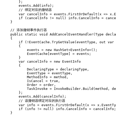
        };

        events.Add(info);

        // 绑定对应的撤销器

        var cancelInfo = events.FirstOrDefault(x => x.E
        if (cancelInfo != null) info.CancelInfo = cance
    }

    // 添加撤销事件执行器

    public static void AddCancelEventHandler(Type decla
    {

        if (!EventCache.TryGetValue(eventType, out var 
        {

            events = new HashSet<EventInfo>();

            EventCache[eventType] = events;

        }

        var cancelInfo = new EventInfo

        {

            DeclaringType = declaringType,

            EventType = eventType,

            MethodInfo = method,

            IsCancel = true,

            Order = order,

            TaskInvoke = InvokeBuilder.Build(method, de
        };

        events.Add(cancelInfo);

        // 该撤销器绑定对应的执行器

        var info = events.FirstOrDefault(x => x.EventTy
        if (info != null) info.CancelInfo = cancelInfo;

    }
