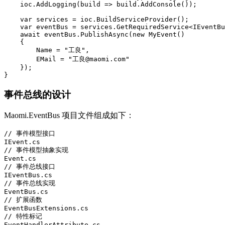
    ioc.AddLogging(build => build.AddConsole());

    var services = ioc.BuildServiceProvider();

    var eventBus = services.GetRequiredService<IEventBu
    await eventBus.PublishAsync(new MyEvent()

    {

        Name = "工良",

        EMail = "工良@maomi.com"

    });

}
事件总线的设计
Maomi.EventBus 项目文件组成如下：
// 事件模型接口

IEvent.cs

// 事件模型抽象实现

Event.cs

// 事件总线接口

IEventBus.cs

// 事件总线实现

EventBus.cs

// 扩展函数

EventBusExtensions.cs

// 特性标记

EventHandlerAttribute.cs
