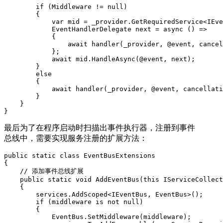
        if (Middleware != null)

        {

            var mid = _provider.GetRequiredService<IEve
            EventHandlerDelegate next = async () =>

            {

                await handler(_provider, @event, cancel
            };

            await mid.HandleAsync(@event, next);

        }

        else

        {

            await handler(_provider, @event, cancellati
        }

    }

}
最后为了在程序启动时扫描出事件执行器，注册到事件
总线中，需要实现服务注册的扩展方法：
public static class EventBusExtensions

{

    // 添加事件总线扩展

    public static void AddEventBus(this IServiceCollect
    {

        services.AddScoped<IEventBus, EventBus>();

        if (middleware is not null)

        {

            EventBus.SetMiddleware(middleware);
