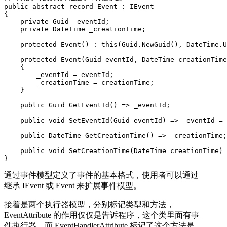
public abstract record Event : IEvent

{

    private Guid _eventId;

    private DateTime _creationTime;

    protected Event() : this(Guid.NewGuid(), DateTime.U
    protected Event(Guid eventId, DateTime creationTime
    {

        _eventId = eventId;

        _creationTime = creationTime;

    }

    public Guid GetEventId() => _eventId;

    public void SetEventId(Guid eventId) => _eventId = 
    public DateTime GetCreationTime() => _creationTime;

    public void SetCreationTime(DateTime creationTime) 
}
通过事件模型定义了事件的基本格式，使用者可以通过
继承 IEvent 或 Event 来扩展事件模型。
接着是两个执行器模型，分别标记类型和方法，
EventAttribute 的作用仅仅是告诉程序，这个类里面有事
件执行器。而 EventHandlerAttribute 标记了这个方法是