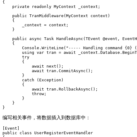
{

    private readonly MyContext _context;

    public TranMiddleware(MyContext context)

    {

        _context = context;

    }

    public async Task HandleAsync(TEvent @event, EventH
    {

        Console.WriteLine("----- Handling command {0} (
        using var tran = await _context.Database.BeginT
        try

        {

            await next();

            await tran.CommitAsync();

        }

        catch (Exception)

        {

            await tran.RollbackAsync();

            throw;

        }

    }

}
编写相关事件，将数据插入到数据库中：
[Event]

public class UserRegisterEventHandler
