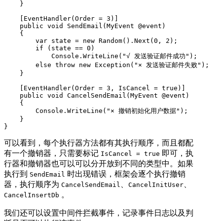
    }

    [EventHandler(Order = 3)]

    public void SendEmail(MyEvent @event)

    {

        var state = new Random().Next(0, 2);

        if (state == 0)

            Console.WriteLine("√ 发送验证邮件成功");

        else throw new Exception("× 发送验证邮件失败");

    }

    [EventHandler(Order = 3, IsCancel = true)]

    public void CancelSendEmail(MyEvent @event)

    {

        Console.WriteLine("× 撤销初始化用户数据");

    }

}
可以看到，每个执行器方法都有其执行顺序，而且都配
有一个撤销器，只需要标记
即可，执
IsCancel = true
行器和撤销器也可以可以分开放到不同的类型中。如果
执行到
时出现错误，框架会逐个执行撤销
SendEmail
器，执行顺序为
、
、
CancelSendEmail
CancelInitUser
。
CancelInsertDb
我们还可以设置中间件拦截事件，记录事件日志以及判