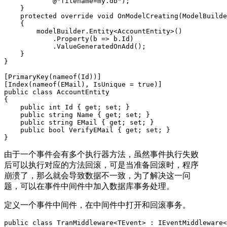
            @"filename=my.db");

    }

    protected override void OnModelCreating(ModelBuilde
    {

        modelBuilder.Entity<AccountEntity>()

            .Property(b => b.Id)

            .ValueGeneratedOnAdd();

    }

}

[PrimaryKey(nameof(Id))]

[Index(nameof(EMail), IsUnique = true)]

public class AccountEntity

{

    public int Id { get; set; }

    public string Name { get; set; }

    public string EMail { get; set; }

    public bool VerifyEMail { get; set; }

}
由于一个事件会有多个执行器方法，虽然事件执行失败
后可以执行对应的方法回滚，可是当准备回滚时，程序
崩溃了，那么就会导致数据不一致，为了解决这一问
题，可以在事件中间件中加入数据库事务处理。
定义一个事件中间件，在中间件中打开和回滚事务。
public class TranMiddleware<TEvent> : IEventMiddleware<