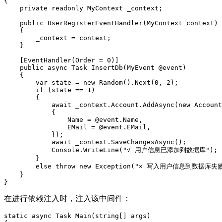
{

    private readonly MyContext _context;

    public UserRegisterEventHandler(MyContext context)

    {

        _context = context;

    }

    [EventHandler(Order = 0)]

    public async Task InsertDb(MyEvent @event)

    {

        var state = new Random().Next(0, 2);

        if (state == 1)

        {

            await _context.Account.AddAsync(new Account
            {

                Name = @event.Name,

                EMail = @event.EMail,

            });

            await _context.SaveChangesAsync();

            Console.WriteLine("√ 用户信息已添加到数据库");

        }

        else throw new Exception("× 写入用户信息到数据库失败
    }

}
在进行依赖注入时，注入该中间件：
static async Task Main(string[] args)
