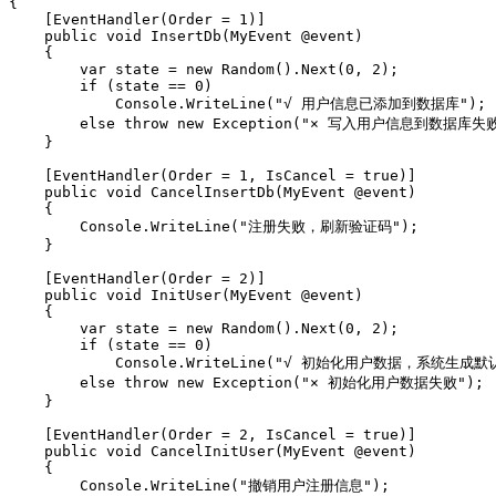
{

    [EventHandler(Order = 1)]

    public void InsertDb(MyEvent @event)

    {

        var state = new Random().Next(0, 2);

        if (state == 0)

            Console.WriteLine("√ 用户信息已添加到数据库");

        else throw new Exception("× 写入用户信息到数据库失败
    }

    [EventHandler(Order = 1, IsCancel = true)]

    public void CancelInsertDb(MyEvent @event)

    {

        Console.WriteLine("注册失败，刷新验证码");

    }

    [EventHandler(Order = 2)]

    public void InitUser(MyEvent @event)

    {

        var state = new Random().Next(0, 2);

        if (state == 0)

            Console.WriteLine("√ 初始化用户数据，系统生成
        else throw new Exception("× 初始化用户数据失败");

    }

    [EventHandler(Order = 2, IsCancel = true)]

    public void CancelInitUser(MyEvent @event)

    {

        Console.WriteLine("撤销用户注册信息");
