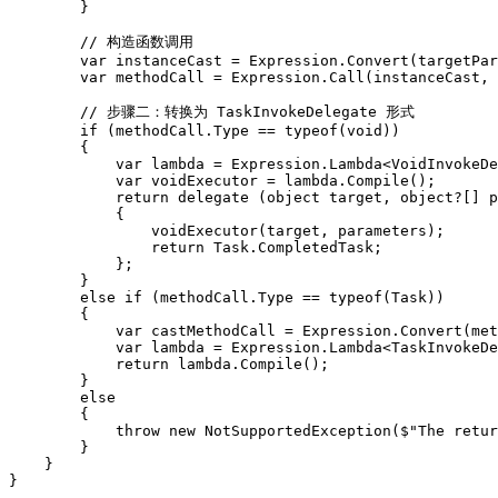
        }

        // 构造函数调用

        var instanceCast = Expression.Convert(targetPar
        var methodCall = Expression.Call(instanceCast, 
        // 步骤二：转换为 TaskInvokeDelegate 形式

        if (methodCall.Type == typeof(void))

        {

            var lambda = Expression.Lambda<VoidInvokeDe
            var voidExecutor = lambda.Compile();

            return delegate (object target, object?[] p
            {

                voidExecutor(target, parameters);

                return Task.CompletedTask;

            };

        }

        else if (methodCall.Type == typeof(Task))

        {

            var castMethodCall = Expression.Convert(met
            var lambda = Expression.Lambda<TaskInvokeDe
            return lambda.Compile();

        }

        else

        {

            throw new NotSupportedException($"The retur
        }

    }

}