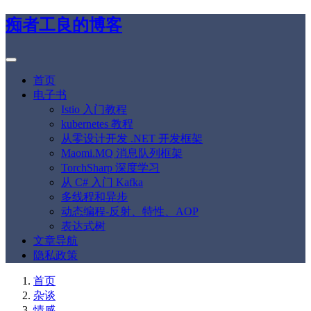
痴者工良的博客
首页
电子书
Istio 入门教程
kubernetes 教程
从零设计开发 .NET 开发框架
Maomi.MQ 消息队列框架
TorchSharp 深度学习
从 C# 入门 Kafka
多线程和异步
动态编程-反射、特性、AOP
表达式树
文章导航
隐私政策
首页
杂谈
情感