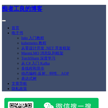
痴者工良的博客
首页
电子书
Istio 入门教程
kubernetes 教程
从零设计开发 .NET 开发框架
Maomi.MQ 消息队列框架
TorchSharp 深度学习
从 C# 入门 Kafka
多线程和异步
动态编程-反射、特性、AOP
表达式树
文章导航
隐私政策