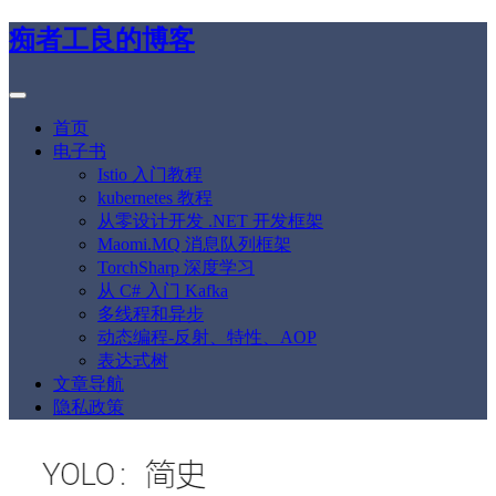
痴者工良的博客
首页
电子书
Istio 入门教程
kubernetes 教程
从零设计开发 .NET 开发框架
Maomi.MQ 消息队列框架
TorchSharp 深度学习
从 C# 入门 Kafka
多线程和异步
动态编程-反射、特性、AOP
表达式树
文章导航
隐私政策