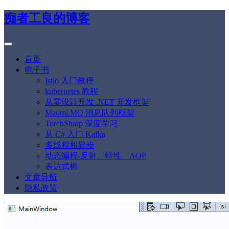
痴者工良的博客
首页
电子书
Istio 入门教程
kubernetes 教程
从零设计开发 .NET 开发框架
Maomi.MQ 消息队列框架
TorchSharp 深度学习
从 C# 入门 Kafka
多线程和异步
动态编程-反射、特性、AOP
表达式树
文章导航
隐私政策