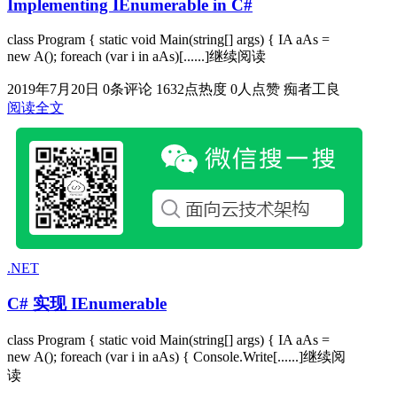
Implementing IEnumerable in C#
class Program { static void Main(string[] args) { IA aAs =
new A(); foreach (var i in aAs)[......]继续阅读
2019年7月20日
0条评论
1632点热度
0人点赞
痴者工良
阅读全文
.NET
C# 实现 IEnumerable
class Program { static void Main(string[] args) { IA aAs =
new A(); foreach (var i in aAs) { Console.Write[......]继续阅
读