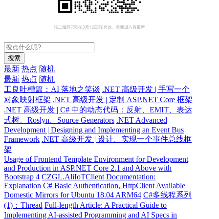
搜索
最新
热点
随机
最新
热点
随机
工良吐槽篇：AI 落地之笑谈
.NET 高级开发 | 手写一个
对象映射框架
.NET 高级开发 | 定制 ASP.NET Core 框架
.NET 高级开发 | C# 中的动态代码：反射、EMIT、表达
式树、Roslyn、Source Generators
.NET Advanced
Development | Designing and Implementing an Event Bus
Framework
.NET 高级开发 | 设计、实现一个事件总线框
架
Usage of Frontend Template Environment for Development
and Production in ASP.NET Core 2.1 and Above with
Bootstrap 4
CZGL.AliIoTClient Documentation:
Explanation
C# Basic Authentication, HttpClient
Available
Domestic Mirrors for Ubuntu 18.04 ARM64
C#多线程系列
(1)：Thread
Full-length Article: A Practical Guide to
Implementing AI-assisted Programming and AI Specs in