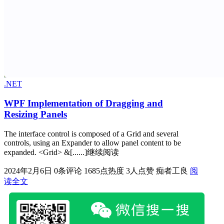
.NET
WPF Implementation of Dragging and
Resizing Panels
The interface control is composed of a Grid and several
controls, using an Expander to allow panel content to be
expanded. <Grid> &[......]继续阅读
2024年2月6日
0条评论
1685点热度
3人点赞
痴者工良
阅
读全文