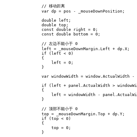
                // 移动距离

                var dp = pos - _mouseDownPosition;

                double left;

                double top;

                const double right = 0;

                const double bottom = 0;

                // 左边不能小于 0

                left = _mouseDownMargin.Left + dp.X;

                if (left < 0)

                {

                    left = 0;

                }

                var windowWidth = window.ActualWidth - 
                if (left + panel.ActualWidth > windowWi
                {

                    left = windowWidth - panel.ActualWi
                }

                // 顶部不能小于 0

                top = _mouseDownMargin.Top + dp.Y;

                if (top < 0)

                {

                    top = 0;

                }
