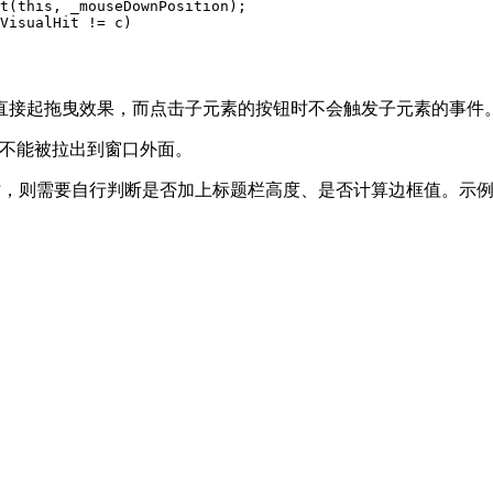
t(this, _mouseDownPosition);

VisualHit != c)

直接起拖曳效果，而点击子元素的按钮时不会触发子元素的事件
候元素不能被拉出到窗口外面。
0 时，则需要自行判断是否加上标题栏高度、是否计算边框值。示