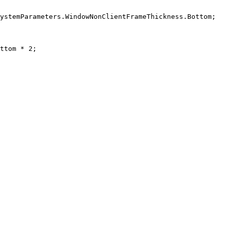
ystemParameters.WindowNonClientFrameThickness.Bottom;

ttom * 2;
