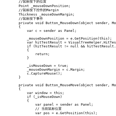
        //鼠标按下的位置

        Point _mouseDownPosition;

        //鼠标按下控件的Margin

        Thickness _mouseDownMargin;

        //鼠标按下事件

        private void Button_MouseDown(object sender, Mo
        {

            var c = sender as Panel;

            _mouseDownPosition = e.GetPosition(this);

            var hitTestResult = VisualTreeHelper.HitTes
            if (hitTestResult != null && hitTestResult.
            {

                return;

            }

            _isMouseDown = true;

            _mouseDownMargin = c.Margin;

            c.CaptureMouse();

        }

        private void Button_MouseMove(object sender, Mo
        {

            var window = this;

            if (_isMouseDown)

            {

                var panel = sender as Panel;

                // 当前鼠标位置

                var pos = e.GetPosition(this);
