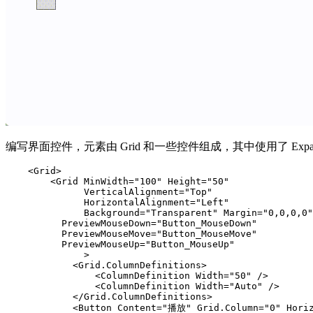
编写界面控件，元素由 Grid 和一些控件组成，其中使用了 Exp
    <Grid>

        <Grid MinWidth="100" Height="50"

              VerticalAlignment="Top"

              HorizontalAlignment="Left"

              Background="Transparent" Margin="0,0,0,0"

          PreviewMouseDown="Button_MouseDown" 

          PreviewMouseMove="Button_MouseMove" 

          PreviewMouseUp="Button_MouseUp"

              >

            <Grid.ColumnDefinitions>

                <ColumnDefinition Width="50" />

                <ColumnDefinition Width="Auto" />

            </Grid.ColumnDefinitions>

            <Button Content="播放" Grid.Column="0" Horiz