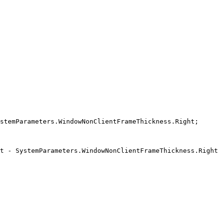
stemParameters.WindowNonClientFrameThickness.Right;

t - SystemParameters.WindowNonClientFrameThickness.Right