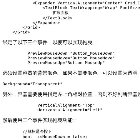
            <Expander VerticalAlignment="Center" Grid.C
                <TextBlock TextWrapping="Wrap" FontSize
                    扩展面板

                </TextBlock>

            </Expander>

        </Grid>

    </Grid>
绑定了以下三个事件，以便可以实现拖曳：
          PreviewMouseDown="Button_MouseDown" 

          PreviewMouseMove="Button_MouseMove" 

          PreviewMouseUp="Button_MouseUp"
必须设置容器的背景颜色，如果不需要颜色，可以设置为透明
Background="Transparent" 
另外，容器需要使用指定左上角相对位置，否则不好判断容器
              VerticalAlignment="Top"

              HorizontalAlignment="Left"
然后使用三个事件实现拖曳功能：
        //鼠标是否按下

        bool _isMouseDown = false;
