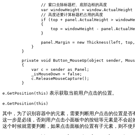
                // 窗口去除标题栏、底部边框的高度

                var windowHeight = window.ActualHeight 
                // 高度还要计算标题栏占用的高度

                if (top + panel.ActualHeight > windowHe
                {

                    top = windowHeight - panel.ActualHe
                }

                panel.Margin = new Thickness(left, top,
            }

        }

        private void Button_MouseUp(object sender, Mous
        {

            var c = sender as Panel;

            _isMouseDown = false;

            c.ReleaseMouseCapture();

        }
表示获取当前用户点击的位置。
e.GetPosition(this)
e.GetPosition(this)
其中，为了识别容器中的元素，需要判断用户点击的位置是否
这一步是必须，否则用户点击小面板中的按钮等元素是不会起
这个时候就需要判断，如果点击面板的位置有子元素，则不使