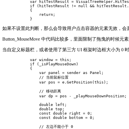
            var hitTestResult = VisualTreeHelper.HitTes
            if (hitTestResult != null && hitTestResult.
            {

                return;

            }
如果不设置此判断，那么会导致用户点击容器的元素无效，会
Button_MouseMove 中代码比较多，里面限制了拖曳的时
当自定义标题栏，或者使用了第三方 UI 框架时边框大小为 
            var window = this;

            if (_isPlayMouseDown)

            {

                var panel = sender as Panel;

                // 当前鼠标位置

                var pos = e.GetPosition(this);

                // 移动距离

                var dp = pos - _playMouseDownPosition;

                double left;

                double top;

                const double right = 0;

                const double bottom = 0;

                // 左边不能小于 0
