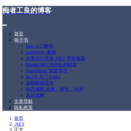
痴者工良的博客
首页
电子书
Istio 入门教程
kubernetes 教程
从零设计开发 .NET 开发框架
Maomi.MQ 消息队列框架
TorchSharp 深度学习
从 C# 入门 Kafka
多线程和异步
动态编程-反射、特性、AOP
表达式树
文章导航
隐私政策
首页
.NET
正文