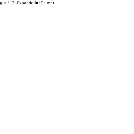
ght" IsExpanded="True">

。