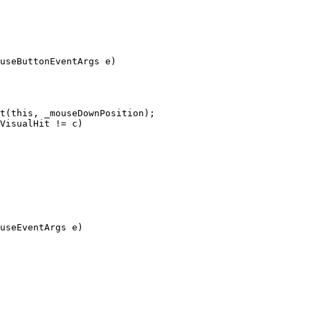
useButtonEventArgs e)

t(this, _mouseDownPosition);

VisualHit != c)

useEventArgs e)
