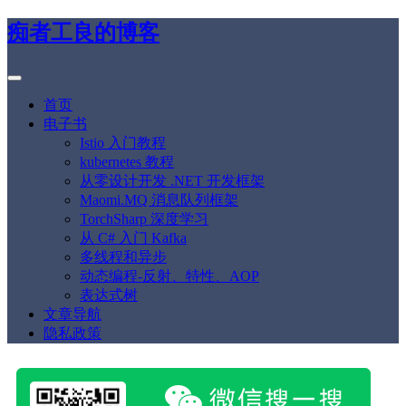
痴者工良的博客
首页
电子书
Istio 入门教程
kubernetes 教程
从零设计开发 .NET 开发框架
Maomi.MQ 消息队列框架
TorchSharp 深度学习
从 C# 入门 Kafka
多线程和异步
动态编程-反射、特性、AOP
表达式树
文章导航
隐私政策