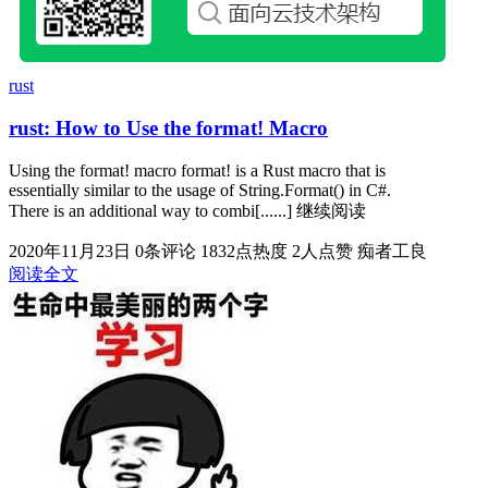
rust
rust: How to Use the format! Macro
Using the format! macro format! is a Rust macro that is
essentially similar to the usage of String.Format() in C#.
There is an additional way to combi[......] 继续阅读
2020年11月23日
0条评论
1832点热度
2人点赞
痴者工良
阅读全文