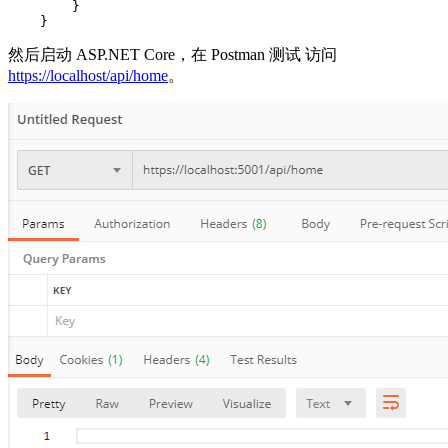
        }

    }
然后启动 ASP.NET Core，在 Postman 测试 访问
https://localhost/api/home
。