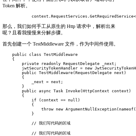
Token 解析。
            context.RequestServices.GetRequiredService<
那么，我们如何手工从原生的 Http 请求中，解析出来
呢？且看我慢慢来分解步骤。
首先创建一个 TestMiddleware 文件，作为中间件使用。
    public class TestMiddleware

    {

        private readonly RequestDelegate _next;

        jwtSecurityTokenHandler = new JwtSecurityTokenH
        public TestMiddleware(RequestDelegate next)

        {

            _next = next;

        }

        public async Task Invoke(HttpContext context)

        {

            if (context == null)

            {

                throw new ArgumentNullException(nameof(
            }

            // 我们写代码的区域

            // 我们写代码的区域
