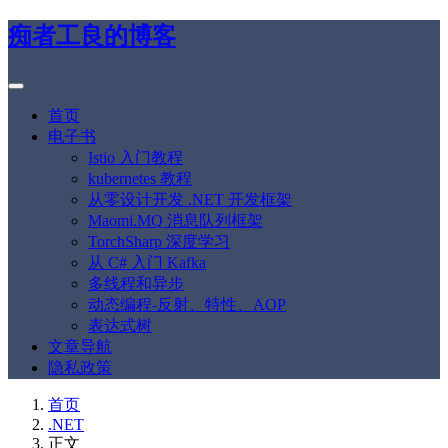
痴者工良的博客
首页
电子书
Istio 入门教程
kubernetes 教程
从零设计开发 .NET 开发框架
Maomi.MQ 消息队列框架
TorchSharp 深度学习
从 C# 入门 Kafka
多线程和异步
动态编程-反射、特性、AOP
表达式树
文章导航
隐私政策
首页
.NET
正文