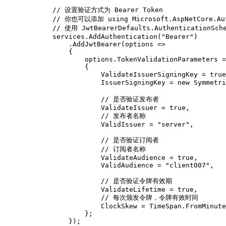
            // 设置验证方式为 Bearer Token

            // 你也可以添加 using Microsoft.AspNetCore.Auth
            // 使用 JwtBearerDefaults.AuthenticationSc
            services.AddAuthentication("Bearer")

                .AddJwtBearer(options =>

                {

                    options.TokenValidationParameters =
                    {

                        ValidateIssuerSigningKey = true
                        IssuerSigningKey = new Symmet
                        // 是否验证发布者

                        ValidateIssuer = true,

                        // 发布者名称

                        ValidIssuer = "server",  

                        // 是否验证订阅者

                        // 订阅者名称

                        ValidateAudience = true,

                        ValidAudience = "client007",

                        // 是否验证令牌有效期

                        ValidateLifetime = true,

                        // 每次颁发令牌，令牌有效时间

                        ClockSkew = TimeSpan.FromMinute
                    };
