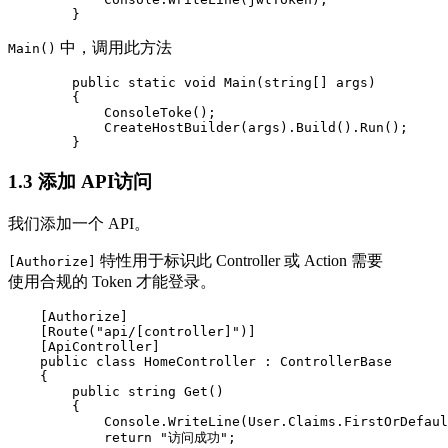
        }
中，调用此方法
Main()
        public static void Main(string[] args)

        {

            ConsoleToke();

            CreateHostBuilder(args).Build().Run();

        }
1.3 添加 API访问
我们添加一个 API。
特性用于标识此 Controller 或 Action 需要
[Authorize]
使用合规的 Token 才能登录。
    [Authorize]

    [Route("api/[controller]")]

    [ApiController]

    public class HomeController : ControllerBase

    {

        public string Get()

        {

            Console.WriteLine(User.Claims.FirstOrDefaul
            return "访问成功";
