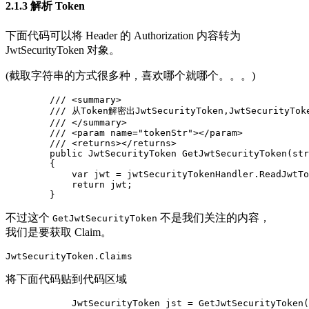
2.1.3 解析 Token
下面代码可以将 Header 的 Authorization 内容转为
JwtSecurityToken 对象。
(截取字符串的方式很多种，喜欢哪个就哪个。。。)
        /// <summary>

        /// 从Token解密出JwtSecurityToken,JwtSecurityToke
        /// </summary>

        /// <param name="tokenStr"></param>

        /// <returns></returns>

        public JwtSecurityToken GetJwtSecurityToken(str
        {

            var jwt = jwtSecurityTokenHandler.ReadJwtTo
            return jwt;

        }
不过这个
不是我们关注的内容，
GetJwtSecurityToken
我们是要获取 Claim。
JwtSecurityToken.Claims
将下面代码贴到代码区域
            JwtSecurityToken jst = GetJwtSecurityToken(