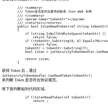
        /// <summary>

        /// Token是否是符合要求的标准 Json Web 令牌

        /// </summary>

        /// <param name="tokenStr"></param>

        /// <returns></returns>

        public bool IsCanReadToken(ref string tokenStr)

        {

            if (string.IsNullOrWhiteSpace(tokenStr) || 
                return false;

            if (!tokenStr.Substring(0, 6).Equals(Micros
                return false;

            tokenStr = tokenStr.Substring(7);

            bool isCan = jwtSecurityTokenHandler.CanRea
            return isCan;

        }
获得 Token 后，通过
JwtSecurityTokenHandler.CanReadToken(tokenStr);
来判断 Token 是否符合协议规范。
将下面判断贴到代码区域。
            if (!IsCanReadToken(ref tokenStr))

                return ;