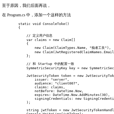
至于原因，我们后面再说，
在 Program.cs 中，添加一个这样的方法
        static void ConsoleToke()

        {

            // 定义用户信息

            var claims = new Claim[]

            {

                new Claim(ClaimTypes.Name, "痴者工良"),

                new Claim(JwtRegisteredClaimNames.Email
            };

            // 和 Startup 中的配置一致

            SymmetricSecurityKey key = new SymmetricSec
            JwtSecurityToken token = new JwtSecurityTok
                issuer: "server",

                audience: "client007",

                claims: claims,

                notBefore: DateTime.Now,

                expires: DateTime.Now.AddMinutes(30),

                signingCredentials: new SigningCredenti
            );

            string jwtToken = new JwtSecurityTokenHandl
            Console.WriteLine(jwtToken);
