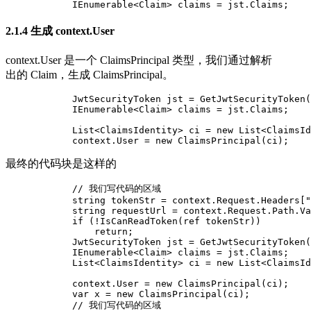
            IEnumerable<Claim> claims = jst.Claims;
2.1.4 生成 context.User
context.User 是一个 ClaimsPrincipal 类型，我们通过解析
出的 Claim，生成 ClaimsPrincipal。
            JwtSecurityToken jst = GetJwtSecurityToken(
            IEnumerable<Claim> claims = jst.Claims;

            List<ClaimsIdentity> ci = new List<ClaimsId
            context.User = new ClaimsPrincipal(ci);
最终的代码块是这样的
            // 我们写代码的区域

            string tokenStr = context.Request.Headers["
            string requestUrl = context.Request.Path.Va
            if (!IsCanReadToken(ref tokenStr))

                return;

            JwtSecurityToken jst = GetJwtSecurityToken(
            IEnumerable<Claim> claims = jst.Claims;

            List<ClaimsIdentity> ci = new List<ClaimsId
            context.User = new ClaimsPrincipal(ci);

            var x = new ClaimsPrincipal(ci);

            // 我们写代码的区域