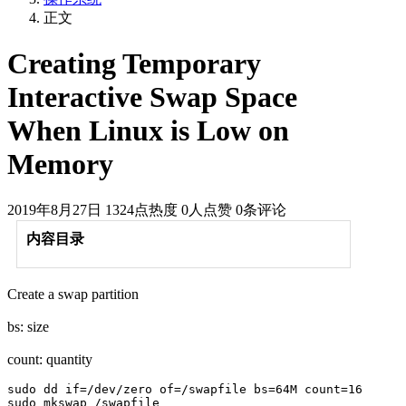
正文
Creating Temporary
Interactive Swap Space
When Linux is Low on
Memory
2019年8月27日
1324点热度
0人点赞
0条评论
内容目录
Create a swap partition
bs: size
count: quantity
sudo dd if=/dev/zero of=/swapfile bs=64M count=16

sudo mkswap /swapfile
