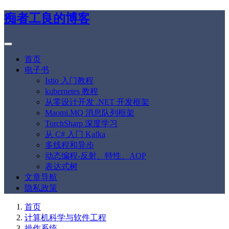
痴者工良的博客
首页
电子书
Istio 入门教程
kubernetes 教程
从零设计开发 .NET 开发框架
Maomi.MQ 消息队列框架
TorchSharp 深度学习
从 C# 入门 Kafka
多线程和异步
动态编程-反射、特性、AOP
表达式树
文章导航
隐私政策
首页
计算机科学与软件工程
操作系统