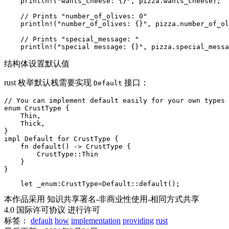
    println!("wants_cheese: {}", pizza.wants_cheese);

    // Prints "number_of_olives: 0"

    println!("number_of_olives: {}", pizza.number_of_ol
    // Prints "special_message: "

    println!("special message: {}", pizza.special_messa
结构体设置默认值
rust 枚举默认栈需要实现
接口：
Default
// You can implement default easily for your own types

enum CrustType {

    Thin,

    Thick,

}

impl Default for CrustType {

    fn default() -> CrustType {

        CrustType::Thin

    }

}
    let _enum:CrustType=Default::default();
本作品采用 知识共享署名-非商业性使用-相同方式共享
4.0 国际许可协议 进行许可
标签：
default
how
implementation
providing
rust