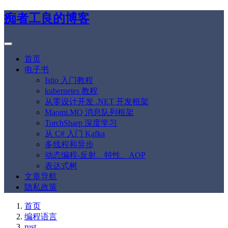
痴者工良的博客
首页
电子书
Istio 入门教程
kubernetes 教程
从零设计开发 .NET 开发框架
Maomi.MQ 消息队列框架
TorchSharp 深度学习
从 C# 入门 Kafka
多线程和异步
动态编程-反射、特性、AOP
表达式树
文章导航
隐私政策
首页
编程语言
rust