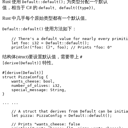
Rust 使用
为类型分配一个默认
Default::default();
值，相当于 C# 的
、
。
default
default({type})
Rust 中几乎每个原始类型都有一个默认值。
使用方法如下：
Default::default()
    // There's a default value for nearly every primiti
    let foo: i32 = Default::default();

    println!("foo: {}", foo); // Prints "foo: 0"
结构体(struct)要设置默认值，需要带上
#
特性。
[derive(Default)]
#[derive(Default)]

struct PizzaConfig {

    wants_cheese: bool,

    number_of_olives: i32,

    special_message: String,

}

... ...

    // A struct that derives from Default can be initia
    let pizza: PizzaConfig = Default::default();

    // Prints "wants_cheese: false
