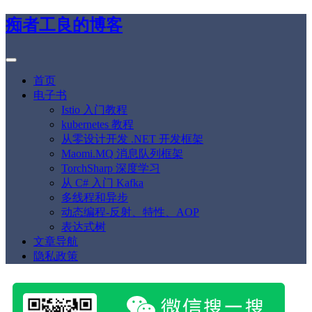
痴者工良的博客
首页
电子书
Istio 入门教程
kubernetes 教程
从零设计开发 .NET 开发框架
Maomi.MQ 消息队列框架
TorchSharp 深度学习
从 C# 入门 Kafka
多线程和异步
动态编程-反射、特性、AOP
表达式树
文章导航
隐私政策