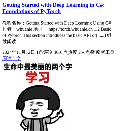
Getting Started with Deep Learning in C#:
Foundations of PyTorch
教程名称：Getting Started with Deep Learning Using C#
作者：whuanle 地址： https://torch.whuanle.cn 1.2 Basic
of Pytorch This section introduces the basic API of[......] 继
续阅读
2024年11月12日
1条评论
3601点热度
2人点赞
痴者工良
阅读全文