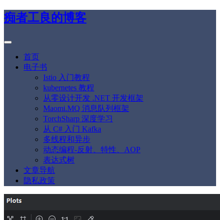
痴者工良的博客
首页
电子书
Istio 入门教程
kubernetes 教程
从零设计开发 .NET 开发框架
Maomi.MQ 消息队列框架
TorchSharp 深度学习
从 C# 入门 Kafka
多线程和异步
动态编程-反射、特性、AOP
表达式树
文章导航
隐私政策