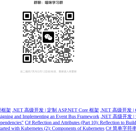
射框架
.NET 高级开发 | 定制 ASP.NET Core 框架
.NET 高级开发
igning and Implementing an Event Bus Framework
.NET 高级开发
dependencies"
C# Reflection and Attributes (Part 10): Reflection to Bui
tarted with Kubernetes (2): Components of Kubernetes
C# 简单字符