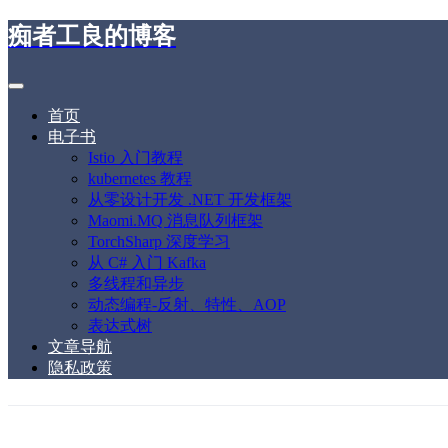
痴者工良的博客
首页
电子书
Istio 入门教程
kubernetes 教程
从零设计开发 .NET 开发框架
Maomi.MQ 消息队列框架
TorchSharp 深度学习
从 C# 入门 Kafka
多线程和异步
动态编程-反射、特性、AOP
表达式树
文章导航
隐私政策