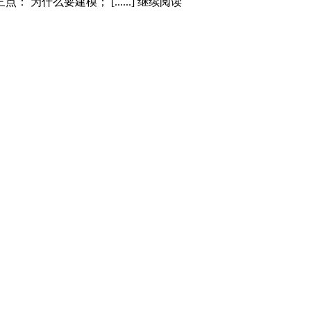
么要建模； [......] 继续阅读