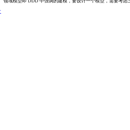
模型即 DDD 中强调的建模，要设计一个模型，需要考虑三点： 为什
文