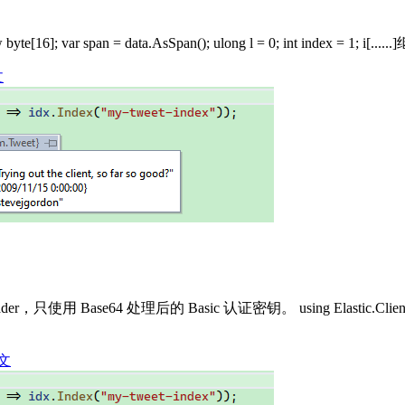
byte[16]; var span = data.AsSpan(); ulong l = 0; int index = 1; i[..
文
4 处理后的 Basic 认证密钥。 using Elastic.Clients.Elasticsear
文