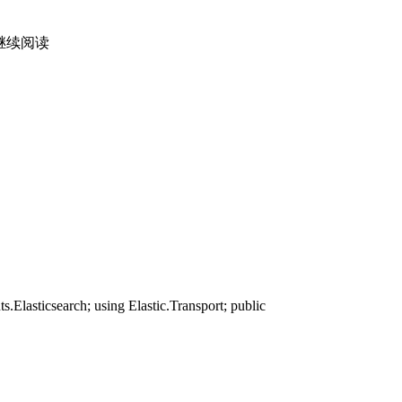
....]继续阅读
ch; using Elastic.Transport; public