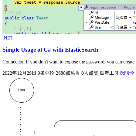
.NET
Simple Usage of C# with ElasticSearch
Connection If you don't want to expose the password, you can crea
2022年12月29日
0条评论
2688点热度
0人点赞
痴者工良
阅读全