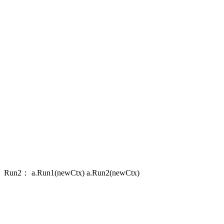
2： a.Run1(newCtx) a.Run2(newCtx)