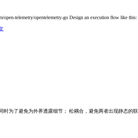
com/open-telemetry/opentelemetry-go Design an execution flow like th
文
避免为外界透露细节； 松耦合，避免两者出现静态的联系； 有接口和实