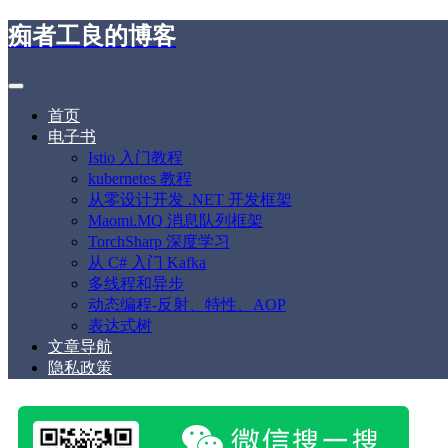
痴者工良的博客
首页
电子书
Istio 入门教程
kubernetes 教程
从零设计开发 .NET 开发框架
Maomi.MQ 消息队列框架
TorchSharp 深度学习
从 C# 入门 Kafka
多线程和异步
动态编程-反射、特性、AOP
表达式树
文章导航
隐私政策