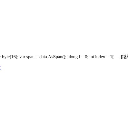
 byte[16]; var span = data.AsSpan(); ulong l = 0; int index = 1[....
文