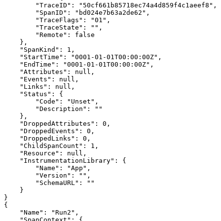
        "TraceID": "50cf661b85718ec74a4d859f4c1aeef8",

        "SpanID": "bd024e7b63a2de62",

        "TraceFlags": "01",

        "TraceState": "",

        "Remote": false

    },

    "SpanKind": 1,

    "StartTime": "0001-01-01T00:00:00Z",

    "EndTime": "0001-01-01T00:00:00Z",

    "Attributes": null,

    "Events": null,

    "Links": null,

    "Status": {

        "Code": "Unset",

        "Description": ""

    },

    "DroppedAttributes": 0,

    "DroppedEvents": 0,

    "DroppedLinks": 0,

    "ChildSpanCount": 1,

    "Resource": null,

    "InstrumentationLibrary": {

        "Name": "App",

        "Version": "",

        "SchemaURL": ""

    }

}

{

    "Name": "Run2",

    "SpanContext": {
