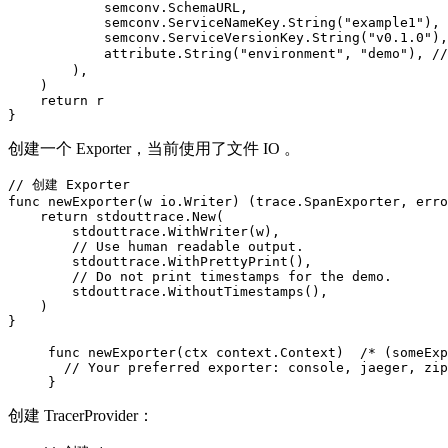
            semconv.SchemaURL,

            semconv.ServiceNameKey.String("example1"),

            semconv.ServiceVersionKey.String("v0.1.0"),

            attribute.String("environment", "demo"), /
        ),

    )

    return r

}
创建一个 Exporter，当前使用了文件 IO 。
// 创建 Exporter

func newExporter(w io.Writer) (trace.SpanExporter, erro
    return stdouttrace.New(

        stdouttrace.WithWriter(w),

        // Use human readable output.

        stdouttrace.WithPrettyPrint(),

        // Do not print timestamps for the demo.

        stdouttrace.WithoutTimestamps(),

    )

}
func newExporter(ctx context.Context)  /* (someExp
  // Your preferred exporter: console, jaeger, zip
}
创建 TracerProvider：