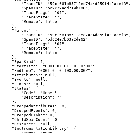
        "TraceID": "50cf661b85718ec74a4d859f4c1aeef8",

        "SpanID": "bc9c29add7a9b100",

        "TraceFlags": "01",

        "TraceState": "",

        "Remote": false

    },

    "Parent": {

        "TraceID": "50cf661b85718ec74a4d859f4c1aeef8",

        "SpanID": "bd024e7b63a2de62",

        "TraceFlags": "01",

        "TraceState": "",

        "Remote": false

    },

    "SpanKind": 1,

    "StartTime": "0001-01-01T00:00:00Z",

    "EndTime": "0001-01-01T00:00:00Z",

    "Attributes": null,

    "Events": null,

    "Links": null,

    "Status": {

        "Code": "Unset",

        "Description": ""

    },

    "DroppedAttributes": 0,

    "DroppedEvents": 0,

    "DroppedLinks": 0,

    "ChildSpanCount": 0,

    "Resource": null,

    "InstrumentationLibrary": {

        "Name": "App",
