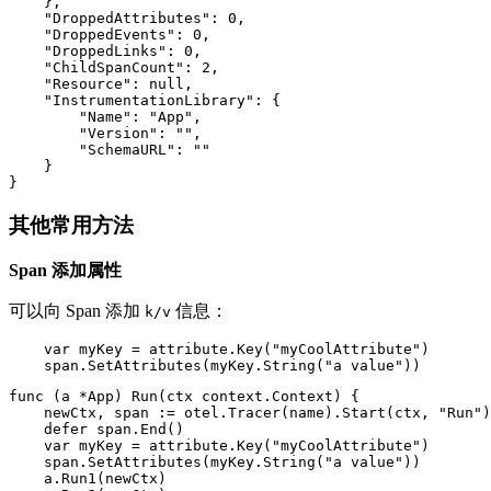
    },

    "DroppedAttributes": 0,

    "DroppedEvents": 0,

    "DroppedLinks": 0,

    "ChildSpanCount": 2,

    "Resource": null,

    "InstrumentationLibrary": {

        "Name": "App",

        "Version": "",

        "SchemaURL": ""

    }

其他常用方法
Span 添加属性
可以向 Span 添加
信息：
k/v
    var myKey = attribute.Key("myCoolAttribute")

    span.SetAttributes(myKey.String("a value"))
func (a *App) Run(ctx context.Context) {

    newCtx, span := otel.Tracer(name).Start(ctx, "Run")

    defer span.End()

    var myKey = attribute.Key("myCoolAttribute")

    span.SetAttributes(myKey.String("a value"))

    a.Run1(newCtx)
