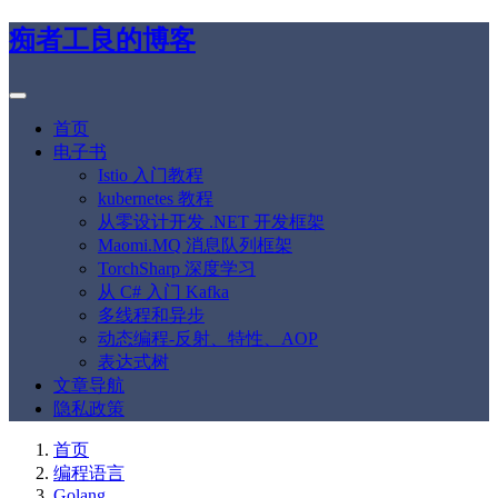
痴者工良的博客
首页
电子书
Istio 入门教程
kubernetes 教程
从零设计开发 .NET 开发框架
Maomi.MQ 消息队列框架
TorchSharp 深度学习
从 C# 入门 Kafka
多线程和异步
动态编程-反射、特性、AOP
表达式树
文章导航
隐私政策
首页
编程语言
Golang