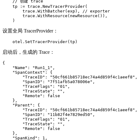
    // 创建 trace

    tp := trace.NewTracerProvider(

        trace.WithBatcher(exp), // exporter

        trace.WithResource(newResource()),

    )
设置全局 TracerProvider：
    otel.SetTracerProvider(tp)
启动后，生成的 Trace：
{

    "Name": "Run1_1",

    "SpanContext": {

        "TraceID": "50cf661b85718ec74a4d859f4c1aeef8",

        "SpanID": "7f51afb5a078006e",

        "TraceFlags": "01",

        "TraceState": "",

        "Remote": false

    },

    "Parent": {

        "TraceID": "50cf661b85718ec74a4d859f4c1aeef8",

        "SpanID": "11b82f4e7829ed50",

        "TraceFlags": "01",

        "TraceState": "",

        "Remote": false

    },

    "SpanKind": 1,
