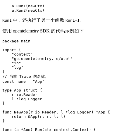
    a.Run1(newCtx)

    a.Run2(newCtx)
中，还执行了另一个函数
。
Run1
Run1-1
使用 opentelemetry SDK 的代码示例如下：
package main

import (

    "context"

    "go.opentelemetry.io/otel"

    "io"

    "log"

)

// 当前 Trace 的名称。

const name = "App"

type App struct {

    r io.Reader

    l *log.Logger

}

func NewApp(r io.Reader, l *log.Logger) *App {

    return &App{r: r, l: l}

}

func (a *App) Run(ctx context.Context) {
