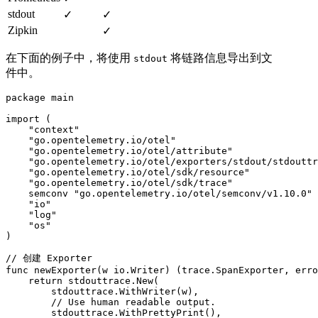
stdout
✓
✓
Zipkin
✓
在下面的例子中，将使用
将链路信息导出到文
stdout
件中。
package main

import (

    "context"

    "go.opentelemetry.io/otel"

    "go.opentelemetry.io/otel/attribute"

    "go.opentelemetry.io/otel/exporters/stdout/stdouttr
    "go.opentelemetry.io/otel/sdk/resource"

    "go.opentelemetry.io/otel/sdk/trace"

    semconv "go.opentelemetry.io/otel/semconv/v1.10.0"

    "io"

    "log"

    "os"

)

// 创建 Exporter

func newExporter(w io.Writer) (trace.SpanExporter, erro
    return stdouttrace.New(

        stdouttrace.WithWriter(w),

        // Use human readable output.

        stdouttrace.WithPrettyPrint(),
