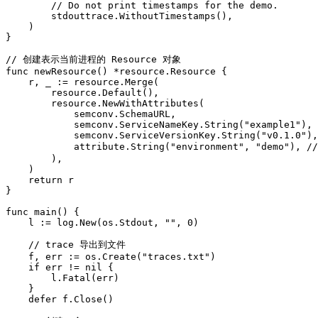
        // Do not print timestamps for the demo.

        stdouttrace.WithoutTimestamps(),

    )

}

// 创建表示当前进程的 Resource 对象

func newResource() *resource.Resource {

    r, _ := resource.Merge(

        resource.Default(),

        resource.NewWithAttributes(

            semconv.SchemaURL,

            semconv.ServiceNameKey.String("example1"),

            semconv.ServiceVersionKey.String("v0.1.0"),

            attribute.String("environment", "demo"), /
        ),

    )

    return r

}

func main() {

    l := log.New(os.Stdout, "", 0)

    // trace 导出到文件

    f, err := os.Create("traces.txt")

    if err != nil {

        l.Fatal(err)

    }

    defer f.Close()
