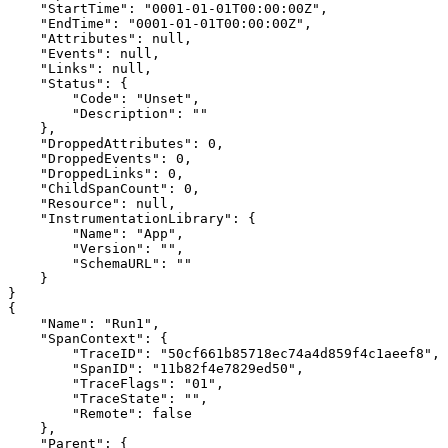
    "StartTime": "0001-01-01T00:00:00Z",

    "EndTime": "0001-01-01T00:00:00Z",

    "Attributes": null,

    "Events": null,

    "Links": null,

    "Status": {

        "Code": "Unset",

        "Description": ""

    },

    "DroppedAttributes": 0,

    "DroppedEvents": 0,

    "DroppedLinks": 0,

    "ChildSpanCount": 0,

    "Resource": null,

    "InstrumentationLibrary": {

        "Name": "App",

        "Version": "",

        "SchemaURL": ""

    }

}

{

    "Name": "Run1",

    "SpanContext": {

        "TraceID": "50cf661b85718ec74a4d859f4c1aeef8",

        "SpanID": "11b82f4e7829ed50",

        "TraceFlags": "01",

        "TraceState": "",

        "Remote": false

    },

    "Parent": {
