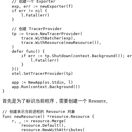
    // 创建一个 Exporter

    exp, err := newExporter(f)

    if err != nil {

        l.Fatal(err)

    }

    // 创建 TracerProvider

    tp := trace.NewTracerProvider(

        trace.WithBatcher(exp),

        trace.WithResource(newResource()),

    )

    defer func() {

        if err := tp.Shutdown(context.Background()); er
            l.Fatal(err)

        }

    }()

    otel.SetTracerProvider(tp)

    app := NewApp(os.Stdin, l)

    app.Run(context.Background())

}
首先是为了标识当前程序，需要创建一个 Resource。
// 创建表示当前进程的 Resource 对象

func newResource() *resource.Resource {

    r, _ := resource.Merge(

        resource.Default(),

        resource.NewWithAttributes(
