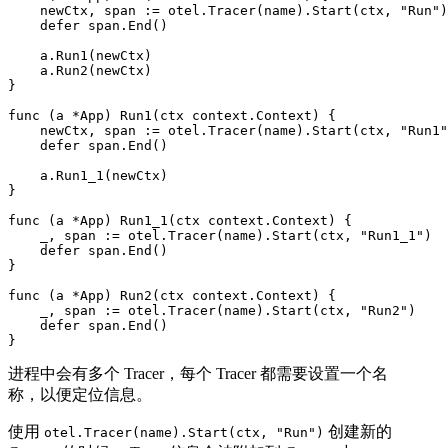
    newCtx, span := otel.Tracer(name).Start(ctx, "Run")

    defer span.End()

    a.Run1(newCtx)

    a.Run2(newCtx)

}

func (a *App) Run1(ctx context.Context) {

    newCtx, span := otel.Tracer(name).Start(ctx, "Run1"
    defer span.End()

    a.Run1_1(newCtx)

}

func (a *App) Run1_1(ctx context.Context) {

    _, span := otel.Tracer(name).Start(ctx, "Run1_1")

    defer span.End()

}

func (a *App) Run2(ctx context.Context) {

    _, span := otel.Tracer(name).Start(ctx, "Run2")

    defer span.End()

进程中会有多个 Tracer，每个 Tracer 都需要设置一个名
称，以便定位信息。
使用
创建新的
otel.Tracer(name).Start(ctx, "Run")