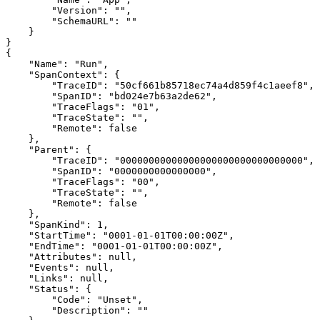
        "Version": "",

        "SchemaURL": ""

    }

}

{

    "Name": "Run",

    "SpanContext": {

        "TraceID": "50cf661b85718ec74a4d859f4c1aeef8",

        "SpanID": "bd024e7b63a2de62",

        "TraceFlags": "01",

        "TraceState": "",

        "Remote": false

    },

    "Parent": {

        "TraceID": "00000000000000000000000000000000",

        "SpanID": "0000000000000000",

        "TraceFlags": "00",

        "TraceState": "",

        "Remote": false

    },

    "SpanKind": 1,

    "StartTime": "0001-01-01T00:00:00Z",

    "EndTime": "0001-01-01T00:00:00Z",

    "Attributes": null,

    "Events": null,

    "Links": null,

    "Status": {

        "Code": "Unset",

        "Description": ""
