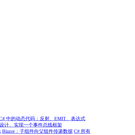
 | C# 中的动态代码：反射、EMIT、表达式
 | 设计、实现一个事件总线框架
k
Blazor：子组件向父组件传递数据
C# 所有