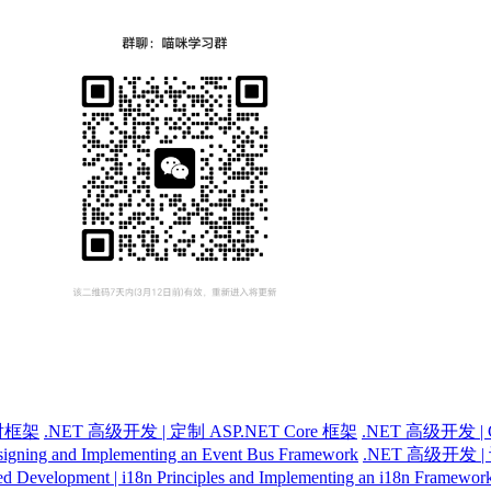
射框架
.NET 高级开发 | 定制 ASP.NET Core 框架
.NET 高级开发
igning and Implementing an Event Bus Framework
.NET 高级开发
 Development | i18n Principles and Implementing an i18n Framewor