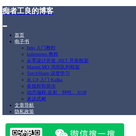
痴者工良的博客
首页
电子书
Istio 入门教程
kubernetes 教程
从零设计开发 .NET 开发框架
Maomi.MQ 消息队列框架
TorchSharp 深度学习
从 C# 入门 Kafka
多线程和异步
动态编程-反射、特性、AOP
表达式树
文章导航
隐私政策