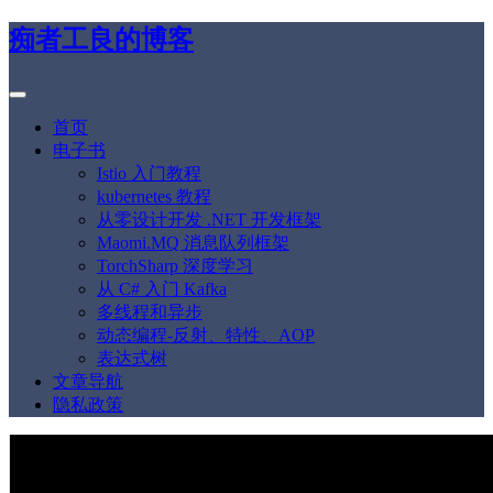
痴者工良的博客
首页
电子书
Istio 入门教程
kubernetes 教程
从零设计开发 .NET 开发框架
Maomi.MQ 消息队列框架
TorchSharp 深度学习
从 C# 入门 Kafka
多线程和异步
动态编程-反射、特性、AOP
表达式树
文章导航
隐私政策