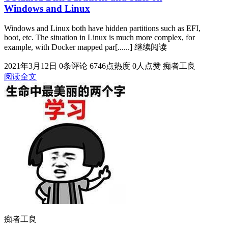
Windows and Linux
Windows and Linux both have hidden partitions such as EFI,
boot, etc. The situation in Linux is much more complex, for
example, with Docker mapped par[......] 继续阅读
2021年3月12日
0条评论
6746点热度
0人点赞
痴者工良
阅读全文
痴者工良