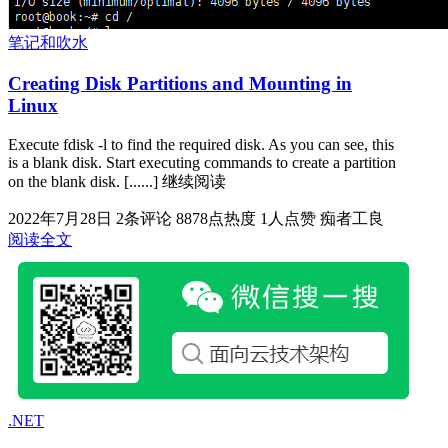
笔记和吹水
Creating Disk Partitions and Mounting in
Linux
Execute fdisk -l to find the required disk. As you can see, this
is a blank disk. Start executing commands to create a partition
on the blank disk. [......] 继续阅读
2022年7月28日
2条评论
8878点热度
1人点赞
痴者工良
阅读全文
.NET