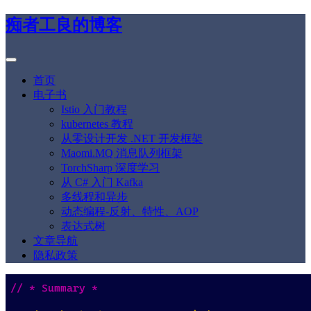
痴者工良的博客
首页
电子书
Istio 入门教程
kubernetes 教程
从零设计开发 .NET 开发框架
Maomi.MQ 消息队列框架
TorchSharp 深度学习
从 C# 入门 Kafka
多线程和异步
动态编程-反射、特性、AOP
表达式树
文章导航
隐私政策