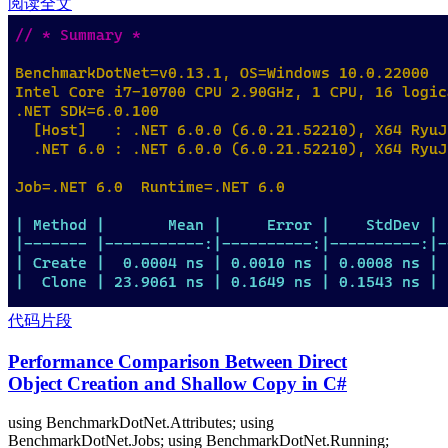
阅读全文
代码片段
Performance Comparison Between Direct
Object Creation and Shallow Copy in C#
using BenchmarkDotNet.Attributes; using
BenchmarkDotNet.Jobs; using BenchmarkDotNet.Running;