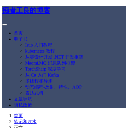
痴者工良的博客
首页
电子书
Istio 入门教程
kubernetes 教程
从零设计开发 .NET 开发框架
Maomi.MQ 消息队列框架
TorchSharp 深度学习
从 C# 入门 Kafka
多线程和异步
动态编程-反射、特性、AOP
表达式树
文章导航
隐私政策
首页
笔记和吹水
正文