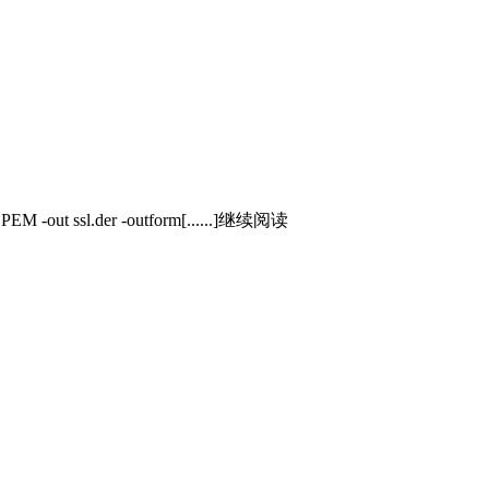
EM -out ssl.der -outform[......]继续阅读