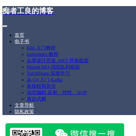
痴者工良的博客
首页
电子书
Istio 入门教程
kubernetes 教程
从零设计开发 .NET 开发框架
Maomi.MQ 消息队列框架
TorchSharp 深度学习
从 C# 入门 Kafka
多线程和异步
动态编程-反射、特性、AOP
表达式树
文章导航
隐私政策