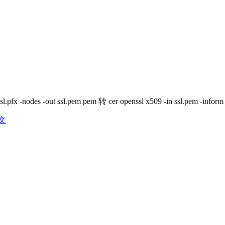
es -out ssl.pem pem 转 cer openssl x509 -in ssl.pem -inform P
文