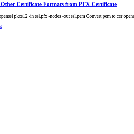
Other Certificate Formats from PFX Certificate
m openssl pkcs12 -in ssl.pfx -nodes -out ssl.pem Convert pem to cer o
文