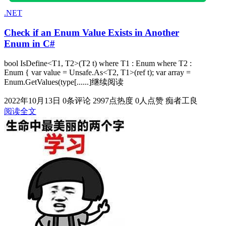
.NET
Check if an Enum Value Exists in Another
Enum in C#
bool IsDefine<T1, T2>(T2 t) where T1 : Enum where T2 :
Enum { var value = Unsafe.As<T2, T1>(ref t); var array =
Enum.GetValues(type[......]继续阅读
2022年10月13日
0条评论
2997点热度
0人点赞
痴者工良
阅读全文