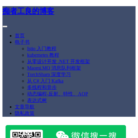
痴者工良的博客
首页
电子书
Istio 入门教程
kubernetes 教程
从零设计开发 .NET 开发框架
Maomi.MQ 消息队列框架
TorchSharp 深度学习
从 C# 入门 Kafka
多线程和异步
动态编程-反射、特性、AOP
表达式树
文章导航
隐私政策