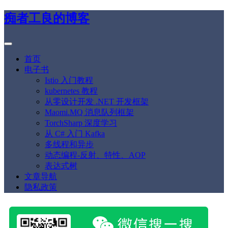
痴者工良的博客
首页
电子书
Istio 入门教程
kubernetes 教程
从零设计开发 .NET 开发框架
Maomi.MQ 消息队列框架
TorchSharp 深度学习
从 C# 入门 Kafka
多线程和异步
动态编程-反射、特性、AOP
表达式树
文章导航
隐私政策