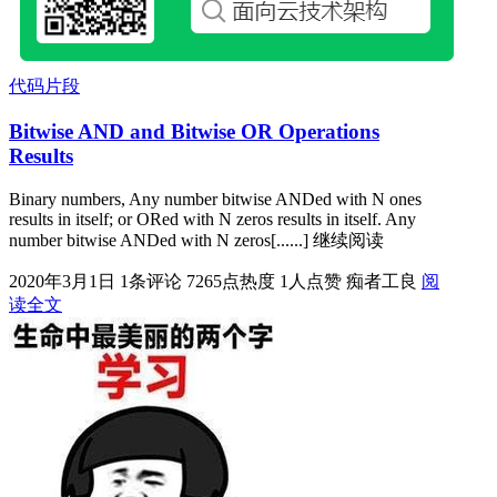
代码片段
Bitwise AND and Bitwise OR Operations
Results
Binary numbers, Any number bitwise ANDed with N ones
results in itself; or ORed with N zeros results in itself. Any
number bitwise ANDed with N zeros[......] 继续阅读
2020年3月1日
1条评论
7265点热度
1人点赞
痴者工良
阅
读全文