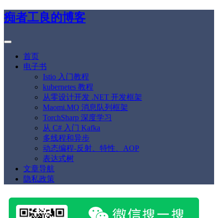
痴者工良的博客
首页
电子书
Istio 入门教程
kubernetes 教程
从零设计开发 .NET 开发框架
Maomi.MQ 消息队列框架
TorchSharp 深度学习
从 C# 入门 Kafka
多线程和异步
动态编程-反射、特性、AOP
表达式树
文章导航
隐私政策