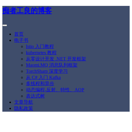
痴者工良的博客
首页
电子书
Istio 入门教程
kubernetes 教程
从零设计开发 .NET 开发框架
Maomi.MQ 消息队列框架
TorchSharp 深度学习
从 C# 入门 Kafka
多线程和异步
动态编程-反射、特性、AOP
表达式树
文章导航
隐私政策