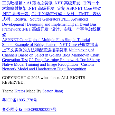
工良吐槽篇：AI 落地之笑谈
.NET 高级开发 | 手写一个
对象映射框架
.NET 高级开发 | 定制 ASP.NET Core 框架
.NET 高级开发 | C# 中的动态代码：反射、EMIT、表达
式树、Roslyn、Source Generators
.NET Advanced
Development | Designing and Implementing an Event Bus
Framework
.NET 高级开发 | 设计、实现一个事件总线框
架
ASP.NET Core Upload Multiple Files Simple Tutorial
Simple Example of Bridge Pattern
.NET Core 获取数据库
上下文实例的方法和配置连接字符串
Multiplexing of
Channels Based on Select in Golang
Blog Markdown Chart
Generation Test
C# Deep Learning Framework TorchSharp:
Native Model Training and Image Recognition - Custom
Network Model and Handwritten Digit Recognition
COPYRIGHT © 2025 whuanle.cn. ALL RIGHTS
RESERVED.
Theme
Kratos
Made By
Seaton Jiang
粤ICP备18051778号
粤公网安备 44030902003257号