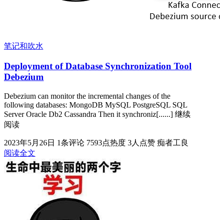
笔记和吹水
Deployment of Database Synchronization Tool
Debezium
Debezium can monitor the incremental changes of the
following databases: MongoDB MySQL PostgreSQL SQL
Server Oracle Db2 Cassandra Then it synchroniz[......] 继续
阅读
2023年5月26日
1条评论
7593点热度
3人点赞
痴者工良
阅读全文