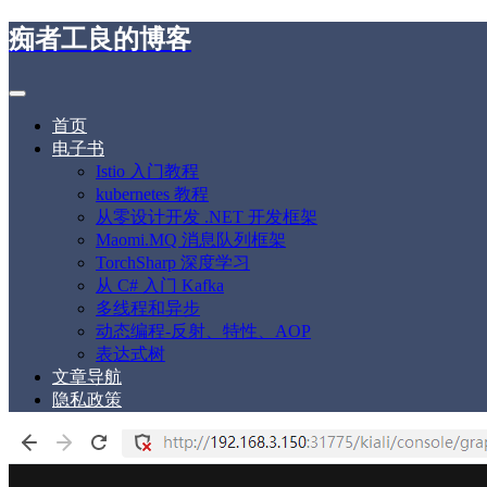
痴者工良的博客
首页
电子书
Istio 入门教程
kubernetes 教程
从零设计开发 .NET 开发框架
Maomi.MQ 消息队列框架
TorchSharp 深度学习
从 C# 入门 Kafka
多线程和异步
动态编程-反射、特性、AOP
表达式树
文章导航
隐私政策