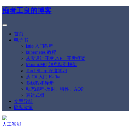
痴者工良的博客
首页
电子书
Istio 入门教程
kubernetes 教程
从零设计开发 .NET 开发框架
Maomi.MQ 消息队列框架
TorchSharp 深度学习
从 C# 入门 Kafka
多线程和异步
动态编程-反射、特性、AOP
表达式树
文章导航
隐私政策
人工智能