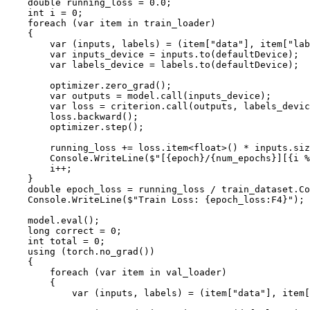
    double running_loss = 0.0;

    int i = 0;

    foreach (var item in train_loader)

    {

        var (inputs, labels) = (item["data"], item["lab
        var inputs_device = inputs.to(defaultDevice);

        var labels_device = labels.to(defaultDevice);

        optimizer.zero_grad();

        var outputs = model.call(inputs_device);

        var loss = criterion.call(outputs, labels_devic
        loss.backward();

        optimizer.step();

        running_loss += loss.item<float>() * inputs.siz
        Console.WriteLine($"[{epoch}/{num_epochs}][{i %
        i++;

    }

    double epoch_loss = running_loss / train_dataset.Co
    Console.WriteLine($"Train Loss: {epoch_loss:F4}");

    model.eval();

    long correct = 0;

    int total = 0;

    using (torch.no_grad())

    {

        foreach (var item in val_loader)

        {

            var (inputs, labels) = (item["data"], item[