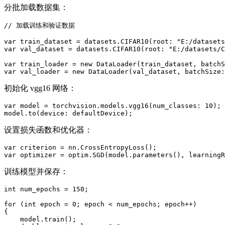
分批加载数据集：
// 加载训练和验证数据

var train_dataset = datasets.CIFAR10(root: "E:/datasets
var val_dataset = datasets.CIFAR10(root: "E:/datasets/C
var train_loader = new DataLoader(train_dataset, batchS
var val_loader = new DataLoader(val_dataset, batchSize:
初始化 vgg16 网络：
var model = torchvision.models.vgg16(num_classes: 10);

model.to(device: defaultDevice);
设置损失函数和优化器：
var criterion = nn.CrossEntropyLoss();

var optimizer = optim.SGD(model.parameters(), learningR
训练模型并保存：
int num_epochs = 150;

for (int epoch = 0; epoch < num_epochs; epoch++)

{

    model.train();
