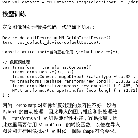
var val_dataset = MM.Datasets.ImageFolder(root: "E:/dat
模型训练
定义图像预处理转换代码，代码如下所示：
Device defaultDevice = MM.GetOpTimalDevice();

torch.set_default_device(defaultDevice);

Console.WriteLine("当前正在使用 {defaultDevice}");

// 数据预处理

var transform = transforms.Compose([

    transforms.Resize(32, 32),

    transforms.ConvertImageDtype( ScalarType.Float32),

   MM.transforms.ReshapeTransform(new long[]{ 1,3,32,32
    transforms.Normalize(means: new double[] { 0.485, 0
    MM.transforms.ReshapeTransform(new long[]{ 3,32,32}
]);
因为 TorchSharp 对图像维度处理的兼容性不好，没有
Pytorch 的自动处理，因此导入的图片维度和批处理维
度、transforms 处理的维度兼容性不好，容易报错，因
此这里需要使用 Maomi.Torch 的转换函数，以便在导入
图片和进行图像批处理的时候，保障 shape 符合要求。