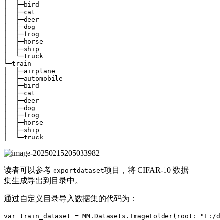
│  ├─bird

│  ├─cat

│  ├─deer

│  ├─dog

│  ├─frog

│  ├─horse

│  ├─ship

│  └─truck

└─train

│  ├─airplane

│  ├─automobile

│  ├─bird

│  ├─cat

│  ├─deer

│  ├─dog

│  ├─frog

│  ├─horse

│  ├─ship

│  └─truck
读者可以参考
项目，将 CIFAR-10 数据
exportdataset
集生成导出到目录中。
通过自定义目录导入数据集的代码为：
var train_dataset = MM.Datasets.ImageFolder(root: "E:/d