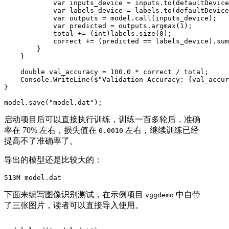
            var inputs_device = inputs.to(defaultDevice
            var labels_device = labels.to(defaultDevice
            var outputs = model.call(inputs_device);

            var predicted = outputs.argmax(1);

            total += (int)labels.size(0);

            correct += (predicted == labels_device).sum
        }

    }

    double val_accuracy = 100.0 * correct / total;

    Console.WriteLine($"Validation Accuracy: {val_accur
}

model.save("model.dat");
启动项目后可以直接执行训练，训练一百多轮后，准确
率在 70% 左右，损失值在
左右，继续训练已经
0.0010
提高不了准确率了。
导出的模型还是比较大的：
513M model.dat
下面来编写图像识别测试，在示例项目
中自带
vggdemo
了三张图片，读者可以直接导入使用。