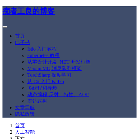
痴者工良的博客
首页
电子书
Istio 入门教程
kubernetes 教程
从零设计开发 .NET 开发框架
Maomi.MQ 消息队列框架
TorchSharp 深度学习
从 C# 入门 Kafka
多线程和异步
动态编程-反射、特性、AOP
表达式树
文章导航
隐私政策
首页
人工智能
正文