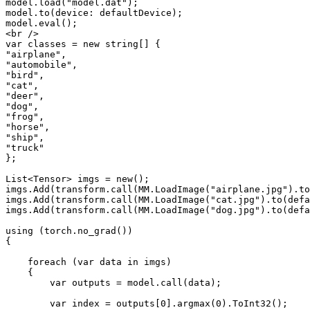
model.load("model.dat");

model.to(device: defaultDevice);

model.eval();

<br />

var classes = new string[] {

"airplane",

"automobile",

"bird",

"cat",

"deer",

"dog",

"frog",

"horse",

"ship",

"truck"

};

List<Tensor> imgs = new();

imgs.Add(transform.call(MM.LoadImage("airplane.jpg").to
imgs.Add(transform.call(MM.LoadImage("cat.jpg").to(defa
imgs.Add(transform.call(MM.LoadImage("dog.jpg").to(defa
using (torch.no_grad())

{

    foreach (var data in imgs)

    {

        var outputs = model.call(data);

        var index = outputs[0].argmax(0).ToInt32();
