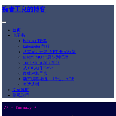
痴者工良的博客
首页
电子书
Istio 入门教程
kubernetes 教程
从零设计开发 .NET 开发框架
Maomi.MQ 消息队列框架
TorchSharp 深度学习
从 C# 入门 Kafka
多线程和异步
动态编程-反射、特性、AOP
表达式树
文章导航
隐私政策