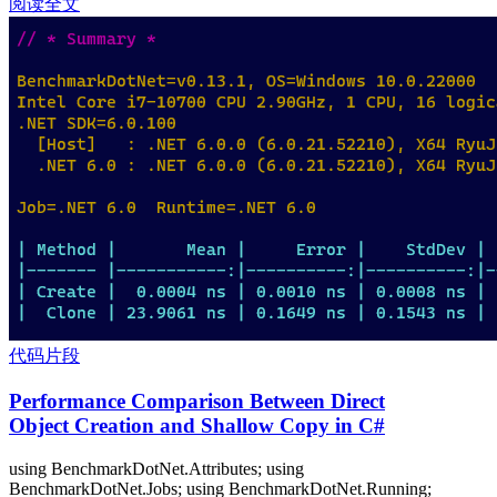
阅读全文
代码片段
Performance Comparison Between Direct
Object Creation and Shallow Copy in C#
using BenchmarkDotNet.Attributes; using
BenchmarkDotNet.Jobs; using BenchmarkDotNet.Running;