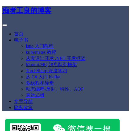
痴者工良的博客
首页
电子书
Istio 入门教程
kubernetes 教程
从零设计开发 .NET 开发框架
Maomi.MQ 消息队列框架
TorchSharp 深度学习
从 C# 入门 Kafka
多线程和异步
动态编程-反射、特性、AOP
表达式树
文章导航
隐私政策