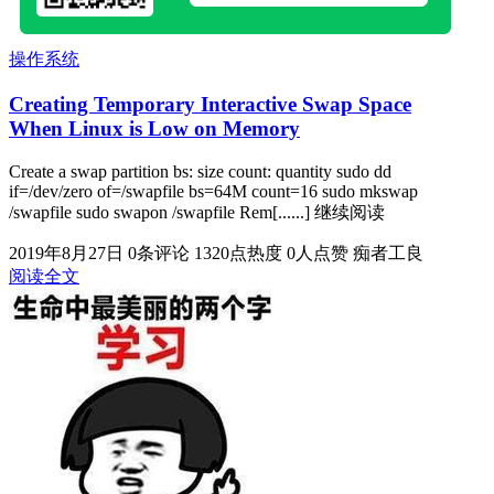
操作系统
Creating Temporary Interactive Swap Space
When Linux is Low on Memory
Create a swap partition bs: size count: quantity sudo dd
if=/dev/zero of=/swapfile bs=64M count=16 sudo mkswap
/swapfile sudo swapon /swapfile Rem[......] 继续阅读
2019年8月27日
0条评论
1320点热度
0人点赞
痴者工良
阅读全文