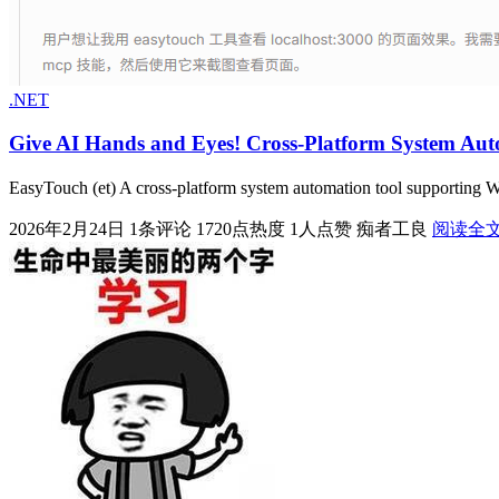
.NET
Give AI Hands and Eyes! Cross-Platform System Au
EasyTouch (et) A cross-platform system automation tool supportin
2026年2月24日
1条评论
1720点热度
1人点赞
痴者工良
阅读全