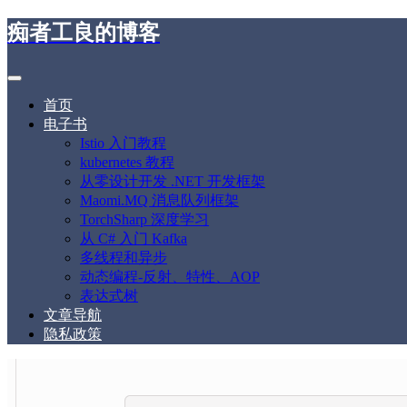
痴者工良的博客
首页
电子书
Istio 入门教程
kubernetes 教程
从零设计开发 .NET 开发框架
Maomi.MQ 消息队列框架
TorchSharp 深度学习
从 C# 入门 Kafka
多线程和异步
动态编程-反射、特性、AOP
表达式树
文章导航
隐私政策