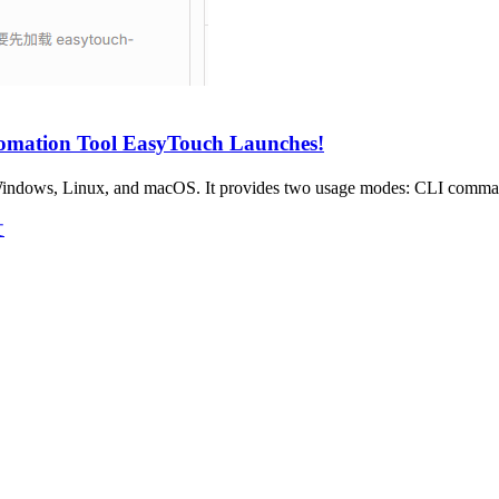
tomation Tool EasyTouch Launches!
g Windows, Linux, and macOS. It provides two usage modes: CLI com
文