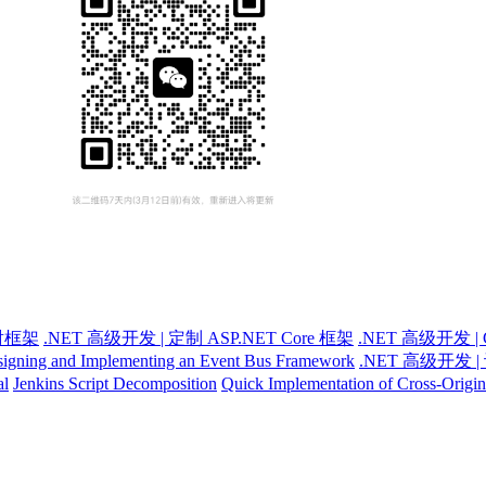
射框架
.NET 高级开发 | 定制 ASP.NET Core 框架
.NET 高级开发
igning and Implementing an Event Bus Framework
.NET 高级开发
al
Jenkins Script Decomposition
Quick Implementation of Cross-Origi