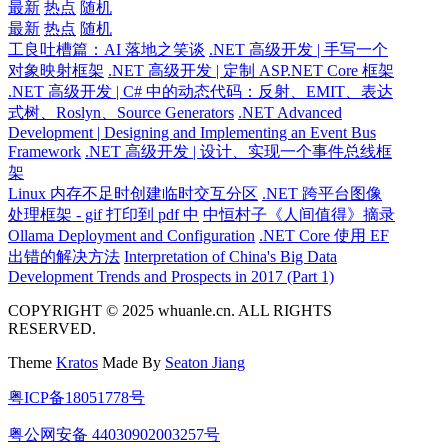
最新
热点
随机
最新
热点
随机
工良吐槽篇：AI 落地之笑谈
.NET 高级开发 | 手写一个
对象映射框架
.NET 高级开发 | 定制 ASP.NET Core 框架
.NET 高级开发 | C# 中的动态代码：反射、EMIT、表达
式树、Roslyn、Source Generators
.NET Advanced
Development | Designing and Implementing an Event Bus
Framework
.NET 高级开发 | 设计、实现一个事件总线框
架
Linux 内存不足时创建临时交互分区
.NET 跨平台图像
处理框架 - gif 打印到 pdf 中
中恒村子《人间值得》摘录
Ollama Deployment and Configuration
.NET Core 使用 EF
出错的解决方法
Interpretation of China's Big Data
Development Trends and Prospects in 2017 (Part 1)
COPYRIGHT © 2025 whuanle.cn. ALL RIGHTS
RESERVED.
Theme
Kratos
Made By
Seaton Jiang
粤ICP备18051778号
粤公网安备 44030902003257号