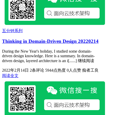
五分钟系列
Thinking in Domain-Driven Design 20220214
During the New Year's holiday, I studied some domain-
driven design knowledge. Here is a summary. In domain-
driven design, layered architecture is an i[......] 继续阅读
2022年2月14日
2条评论
5944点热度
0人点赞
痴者工良
阅读全文