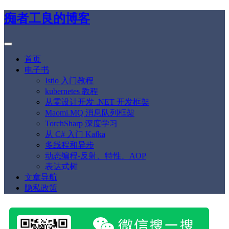
痴者工良的博客
首页
电子书
Istio 入门教程
kubernetes 教程
从零设计开发 .NET 开发框架
Maomi.MQ 消息队列框架
TorchSharp 深度学习
从 C# 入门 Kafka
多线程和异步
动态编程-反射、特性、AOP
表达式树
文章导航
隐私政策