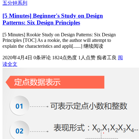
五分钟系列
[5 Minutes] Beginner's Study on Design
Patterns: Six Design Principles
[5 Minutes] Rookie Study on Design Patterns: Six Design
Principles [TOC] As a rookie, the author will attempt to
explain the characteristics and appli[......] 继续阅读
2020年4月4日
0条评论
1824点热度
1人点赞
痴者工良
阅
读全文