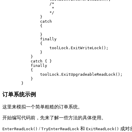
                    /*

                     * 

                    */

                }

                catch

                {

                }

                finally

                {

                    toolLock.ExitWriteLock();

                }

            }

            catch { }

            finally

            {

                toolLock.ExitUpgradeableReadLock();

            }

        }
订单系统示例
这里来模拟一个简单粗糙的订单系统。
开始编写代码前，先来了解一些方法的具体使用。
/
和
成对
EnterReadLock()
TryEnterReadLock
ExitReadLock()