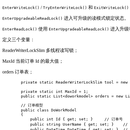
/
和
EnterWriteLock()
TryEnterWriteLock()
ExitWriteLock()
进入可升级的读模式锁定状态。
EnterUpgradeableReadLock()
使用
进入升级
EnterReadLock()
EnterUpgradeableReadLock()
定义三个变量：
ReaderWriterLockSlim 多线程读写锁；
MaxId 当前订单 Id 的最大值；
orders 订单表；
        private static ReaderWriterLockSlim tool = new
        private static int MaxId = 1;

        public static List<doworkmodel> orders = new L
        // 订单模型

        public class DoWorkModel

        {

            public int Id { get; set; }     // 订单号

            public string UserName { get; set; }    /
            public DateTime DateTime { get; set; }  /