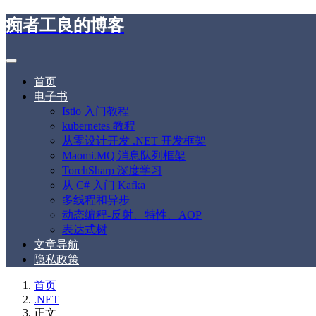
痴者工良的博客
首页
电子书
Istio 入门教程
kubernetes 教程
从零设计开发 .NET 开发框架
Maomi.MQ 消息队列框架
TorchSharp 深度学习
从 C# 入门 Kafka
多线程和异步
动态编程-反射、特性、AOP
表达式树
文章导航
隐私政策
首页
.NET
正文