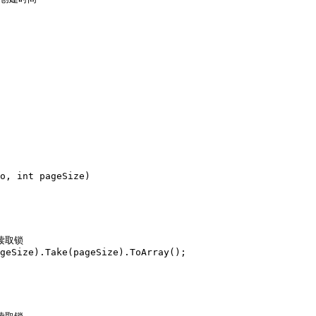
o, int pageSize)

读取锁

geSize).Take(pageSize).ToArray();
