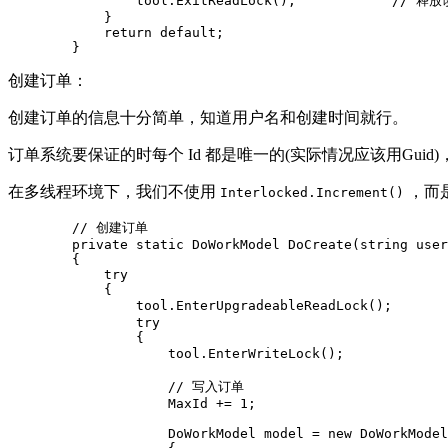
                tool.ExitReadLock();            // 释放
            }

            return default;

        }
创建订单：
创建订单的信息十分简单，知道用户名和创建时间就行。
订单系统要保证的时每个 Id 都是唯一的(实际情况应该用Gui
在多线程环境下，我们不使用
，而
Interlocked.Increment()
        // 创建订单

        private static DoWorkModel DoCreate(string user
        {

            try

            {

                tool.EnterUpgradeableReadLock();      
                try

                {

                    tool.EnterWriteLock();           
                    // 写入订单

                    MaxId += 1;                        
                    DoWorkModel model = new DoWorkModel
