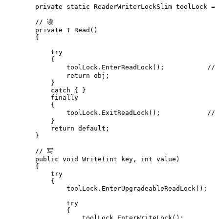
        private static ReaderWriterLockSlim toolLock = 
        // 读

        private T Read()

        {

            try

            {

                toolLock.EnterReadLock();           /
                return obj;

            }

            catch { }

            finally

            {

                toolLock.ExitReadLock();            /
            }

            return default;

        }

        // 写

        public void Write(int key, int value)

        {

            try

            {

                toolLock.EnterUpgradeableReadLock();

                try

                {

                    toolLock.EnterWriteLock();
