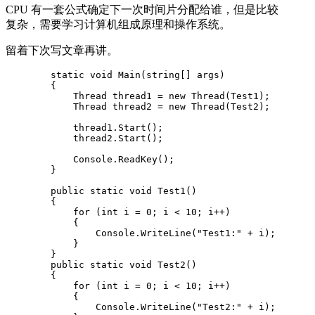
CPU 有一套公式确定下一次时间片分配给谁，但是比较
复杂，需要学习计算机组成原理和操作系统。
留着下次写文章再讲。
        static void Main(string[] args)

        {

            Thread thread1 = new Thread(Test1);

            Thread thread2 = new Thread(Test2);

            thread1.Start();

            thread2.Start();

            Console.ReadKey();

        }

        public static void Test1()

        {

            for (int i = 0; i < 10; i++)

            {

                Console.WriteLine("Test1:" + i);

            }

        }

        public static void Test2()

        {

            for (int i = 0; i < 10; i++)

            {

                Console.WriteLine("Test2:" + i);
