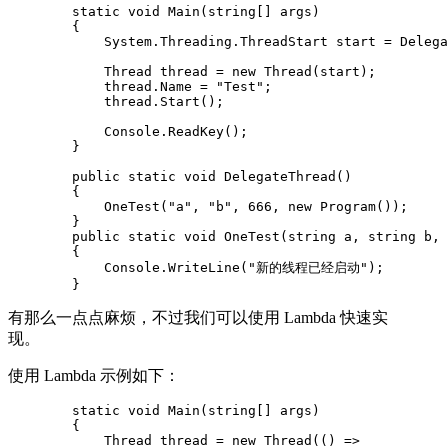
        static void Main(string[] args)

        {

            System.Threading.ThreadStart start = Delega
            Thread thread = new Thread(start);

            thread.Name = "Test";

            thread.Start();

            Console.ReadKey();

        }

        public static void DelegateThread()

        {

            OneTest("a", "b", 666, new Program());

        }

        public static void OneTest(string a, string b, 
        {

            Console.WriteLine("新的线程已经启动");

        }
有那么一点点麻烦，不过我们可以使用 Lambda 快速实
现。
使用 Lambda 示例如下：
        static void Main(string[] args)

        {

            Thread thread = new Thread(() =>
