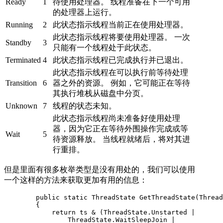
Ready
1
待使用处理器。 线程准备在下一个可用
的处理器上运行。
Running
2
此状态指示线程当前正在使用处理器。
此状态指示线程将要使用处理器。 一次
Standby
3
只能有一个线程处于此状态。
Terminated
4
此状态指示线程已完成执行并已退出。
此状态指示线程在可以执行前等待处理
Transition
6
器之外的资源。 例如，它可能正在等待
其执行堆栈从磁盘中分页。
Unknown
7
线程的状态未知。
此状态指示线程尚未准备好使用处理
器，因为它正在等待外围操作完成或等
Wait
5
待资源释放。 当线程就绪后，将对其进
行重排。
但是里面有很多枚举类型是没有用处的，我们可以使用
一个这样的方法来获取更加有用的信息：
        public static ThreadState GetThreadState(Thread
        {

            return ts & (ThreadState.Unstarted |

                ThreadState.WaitSleepJoin |
