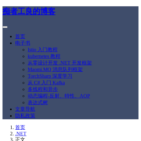
痴者工良的博客
首页
电子书
Istio 入门教程
kubernetes 教程
从零设计开发 .NET 开发框架
Maomi.MQ 消息队列框架
TorchSharp 深度学习
从 C# 入门 Kafka
多线程和异步
动态编程-反射、特性、AOP
表达式树
文章导航
隐私政策
首页
.NET
正文