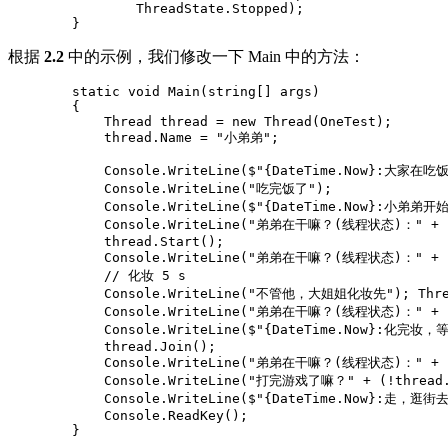
                ThreadState.Stopped);

        }
根据
2.2
中的示例，我们修改一下 Main 中的方法：
        static void Main(string[] args)

        {

            Thread thread = new Thread(OneTest);

            thread.Name = "小弟弟";

            Console.WriteLine($"{DateTime.Now}:大
            Console.WriteLine("吃完饭了");

            Console.WriteLine($"{DateTime.Now}:小弟弟开
            Console.WriteLine("弟弟在干嘛？(线程状态)：" + Enum
            thread.Start();

            Console.WriteLine("弟弟在干嘛？(线程状态)：" + Enum
            // 化妆 5 s

            Console.WriteLine("不管他，大姐姐化妆先"); Thread
            Console.WriteLine("弟弟在干嘛？(线程状态)：" + Enum
            Console.WriteLine($"{DateTime.Now}:化完
            thread.Join();

            Console.WriteLine("弟弟在干嘛？(线程状态)：" + Enum
            Console.WriteLine("打完游戏了嘛？" + (!thread.I
            Console.WriteLine($"{DateTime.Now}:走，逛街去
            Console.ReadKey();

        }