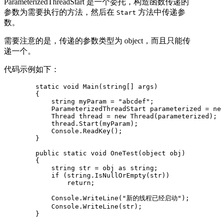
ParameterizedThreadStart 是一个委托，构造函数传递的
参数为需要执行的方法，然后在
方法中传递参
Start
数。
需要注意的是，传递的参数类型为 object，而且只能传
递一个。
代码示例如下：
        static void Main(string[] args)

        {

            string myParam = "abcdef";

            ParameterizedThreadStart parameterized = ne
            Thread thread = new Thread(parameterized);

            thread.Start(myParam);

            Console.ReadKey();

        }

        public static void OneTest(object obj)

        {

            string str = obj as string;

            if (string.IsNullOrEmpty(str))

                return;

            Console.WriteLine("新的线程已经启动");

            Console.WriteLine(str);

        }