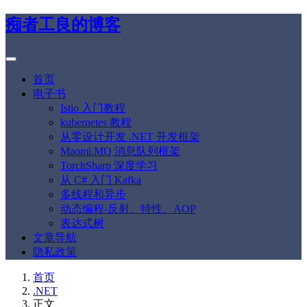
痴者工良的博客
首页
电子书
Istio 入门教程
kubernetes 教程
从零设计开发 .NET 开发框架
Maomi.MQ 消息队列框架
TorchSharp 深度学习
从 C# 入门 Kafka
多线程和异步
动态编程-反射、特性、AOP
表达式树
文章导航
隐私政策
首页
.NET
正文