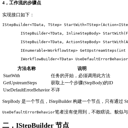
4，工作流的步骤点
实现接口如下：
IStepBuilder<TData, TStep> StartWith<TStep>(Action<ISte
        IStepBuilder<TData, InlineStepBody> StartWith(F
        IStepBuilder<TData, ActionStepBody> StartWith(A
        IEnumerable<WorkflowStep> GetUpstreamSteps(int 
        IWorkflowBuilder<TData> UseDefaultErrorBehavior
方法名称
说明
StartWith
任务的开始，必须调用此方法
GetUpstreamSteps
获取上一个步骤(StepBody)的ID
UseDefaultErrorBehavior
不详
StepBody 是一个节点，IStepBuilder 构建一个节点，只有
笔者没有使用到，不敢瞎说。貌似与
UseDefaultErrorBehavior
二，IStepBuilder 节点