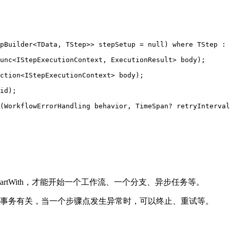
pBuilder<TData, TStep>> stepSetup = null) where TStep : 
unc<IStepExecutionContext, ExecutionResult> body);

ction<IStepExecutionContext> body);

id);

(WorkflowErrorHandling behavior, TimeSpan? retryInterval
通过 StartWith，才能开始一个工作流、一个分支、异步任务等。
事务有关，当一个步骤点发生异常时，可以终止、重试等。