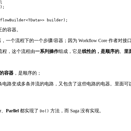
l

);

flowBuilder<TData>> builder);
是真正的容器。
一个流程下的一个步骤/容器；因为 Workflow Core 作者
流程，这个流程由
一系列操作
组成，它是
线性的，是顺序的
。
里面
的容器
，是顺序的；
条电路变成多条并流的电路，又包含了这些电路的电器。里面可
r、
Parllel
都实现了
方法，而 Saga 没有实现。
Do()