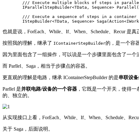
        /// Execute multiple blocks of steps in paralle
        IParallelStepBuilder<TData, Sequence> Parallel(
        /// Execute a sequence of steps in a container

        IStepBuilder<TData, Sequence> Saga(Action<IWork
也就是说，ForEach、While、If、When、Schedule、Recur 
按照我的理解，继承了
的，是一个容器，
IContainerStepBuilder
因为里面包含了一组操作，可以说是一个步骤里面包含了一个
而 Parllel、Saga，相当于步骤点的容器。
更直观的理解是电路，继承 IContainerStepBuilder 的是
串联设备
Parllel 是
并联电路/设备的一个容器
，它既是一个开关，使得一
的、独立的。
从实现接口上看，ForEach、While、If、When、Schedule、Recu
关于 Saga，后面说明。