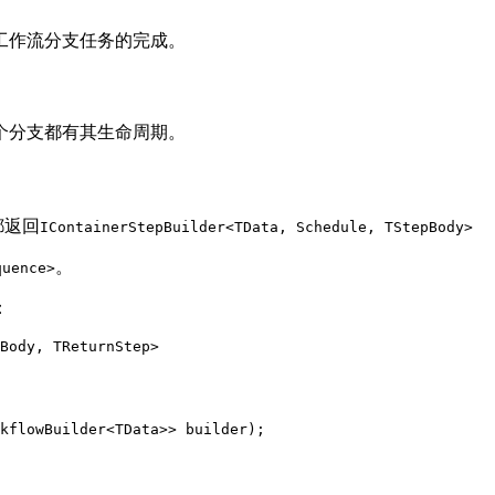
工作流分支任务的完成。
个分支都有其生命周期。
都返回
IContainerStepBuilder<TData, Schedule, TStepBody>
。
quence>
：
Body, TReturnStep>

kflowBuilder<TData>> builder);