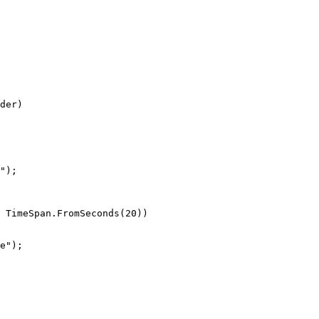
der)

");

 TimeSpan.FromSeconds(20))

e");
