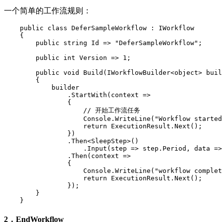
一个简单的工作流规则：
    public class DeferSampleWorkflow : IWorkflow

    {

        public string Id => "DeferSampleWorkflow";

        public int Version => 1;

        public void Build(IWorkflowBuilder<object> buil
        {

            builder

                .StartWith(context =>

                {

                    // 开始工作流任务

                    Console.WriteLine("Workflow started
                    return ExecutionResult.Next();

                })

                .Then<SleepStep>()

                    .Input(step => step.Period, data =>
                .Then(context =>

                {

                    Console.WriteLine("workflow complet
                    return ExecutionResult.Next();

                });

        }

    }
2，EndWorkflow