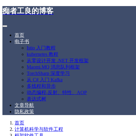
痴者工良的博客
首页
电子书
Istio 入门教程
kubernetes 教程
从零设计开发 .NET 开发框架
Maomi.MQ 消息队列框架
TorchSharp 深度学习
从 C# 入门 Kafka
多线程和异步
动态编程-反射、特性、AOP
表达式树
文章导航
隐私政策
首页
计算机科学与软件工程
框架软件工具