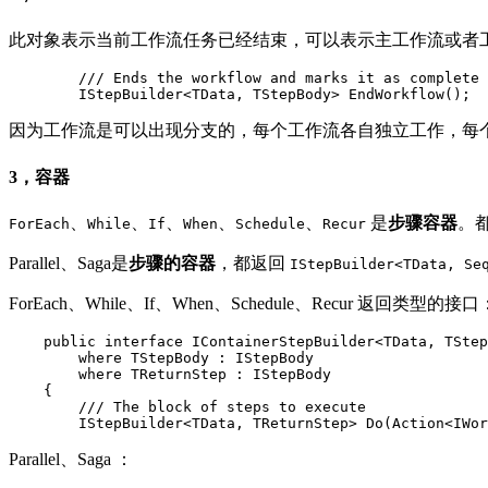
此对象表示当前工作流任务已经结束，可以表示主工作流或者
        /// Ends the workflow and marks it as complete

        IStepBuilder<TData, TStepBody> EndWorkflow();
因为工作流是可以出现分支的，每个工作流各自独立工作，每
3，容器
、
、
、
、
、
是
步骤容器
。
ForEach
While
If
When
Schedule
Recur
Parallel、Saga是
步骤的容器
，都返回
IStepBuilder<TData, Se
ForEach、While、If、When、Schedule、Recur 返回类型的接口
    public interface IContainerStepBuilder<TData, TStep
        where TStepBody : IStepBody

        where TReturnStep : IStepBody

    {

        /// The block of steps to execute

        IStepBuilder<TData, TReturnStep> Do(Action<IWor
Parallel、Saga ：