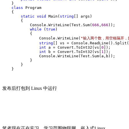
    }

class
 Program

    {

static
void
 Main(
string
[] args)

        {

            Console.WriteLine(Test.Sum(
666
,
666
));

while
 (
true
)

            {

                Console.WriteLine(
"
输入两个数，用空格隔开，如 
string
[] vs = Console.ReadLine().Split(
int
 a = Convert.ToInt32(vs[
0
]);

int
 b = Convert.ToInt32(vs[
1
]);

                Console.WriteLine(Test.Sum(a,b));

            }

        }

    }
发布后打包到 Linux 中运行
笔者现在正在实习，学习范围物联网、嵌入式Linux、