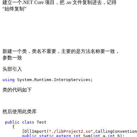
建立一个.NET Core 项目，把 .so 文件复制进去，记得
“始终复制”
新建一个类，类名不重要，主要的是方法名称要一致，
参数一致
头部引入
using
 System.Runtime.InteropServices;
类的代码如下
然后使用此类库
public
class
 Test

    {

        [DllImport(
"
./libProject2.so
"
,CallingConvention
public
static
extern
int
 Sum(
int
 a,
int
 b);
