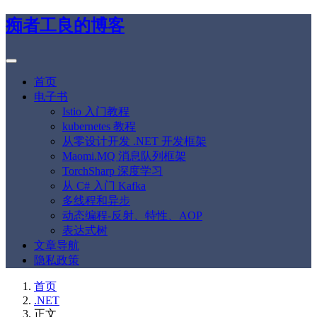
痴者工良的博客
首页
电子书
Istio 入门教程
kubernetes 教程
从零设计开发 .NET 开发框架
Maomi.MQ 消息队列框架
TorchSharp 深度学习
从 C# 入门 Kafka
多线程和异步
动态编程-反射、特性、AOP
表达式树
文章导航
隐私政策
首页
.NET
正文